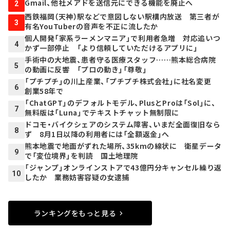
Gmail、他社メアドを送信元にできる機能を廃止へ
2
西鉄福岡（天神）駅などで意図しない駅構内放送 第三者が
3
有名YouTuberの音声を不正に流したか
個人開発「家系ラーメンマニア」で利用者急増 対応追いつ
4
かず一部停止 「より信頼していただけるアプリに」
手術中の大地震、患者守る医療スタッフ……熊本総合病院
5
の動画に反響 「プロの動き」「尊敬」
「プチプチ」の川上産業、「プチプチ株式会社」に社名変更
6
創業58年で
「ChatGPT」のデフォルトモデル、PlusとProは「Sol」に、
7
無料版は「Luna」でテキストチャット無制限に
ドコモ・バイクシェアのシステム障害、いまだ全面復旧なら
8
ず 8月1日以降の利用者には「全額返金」へ
熊本地震で地面がずれた場所、35kmの線状に 衛星データ
9
で「変位境界」を判読 国土地理院
「ジャンプ」オンラインストアで43億円分キャンセル繰り返
10
したか 業務妨害容疑の女逮捕
ランキングをもっと見る