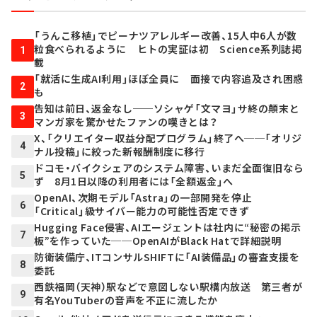
「うんこ移植」でピーナツアレルギー改善、15人中6人が数
粒食べられるように ヒトの実証は初 Science系列誌掲
1
載
「就活に生成AI利用」ほぼ全員に 面接で内容追及され困惑
2
も
告知は前日、返金なし──ソシャゲ「文マヨ」サ終の顛末と
3
マンガ家を驚かせたファンの嘆きとは？
X、「クリエイター収益分配プログラム」終了へ──「オリジ
4
ナル投稿」に絞った新報酬制度に移行
ドコモ・バイクシェアのシステム障害、いまだ全面復旧なら
5
ず 8月1日以降の利用者には「全額返金」へ
OpenAI、次期モデル「Astra」の一部開発を停止
6
「Critical」級サイバー能力の可能性否定できず
Hugging Face侵害、AIエージェントは社内に“秘密の掲示
7
板”を作っていた──OpenAIがBlack Hatで詳細説明
防衛装備庁、ITコンサルSHIFTに「AI装備品」の審査支援を
8
委託
西鉄福岡（天神）駅などで意図しない駅構内放送 第三者が
9
有名YouTuberの音声を不正に流したか