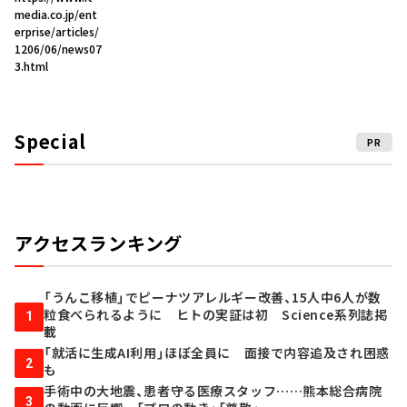
media.co.jp/ent
erprise/articles/
1206/06/news07
3.html
Special
PR
アクセスランキング
「うんこ移植」でピーナツアレルギー改善、15人中6人が数
粒食べられるように ヒトの実証は初 Science系列誌掲
1
載
「就活に生成AI利用」ほぼ全員に 面接で内容追及され困惑
2
も
手術中の大地震、患者守る医療スタッフ……熊本総合病院
3