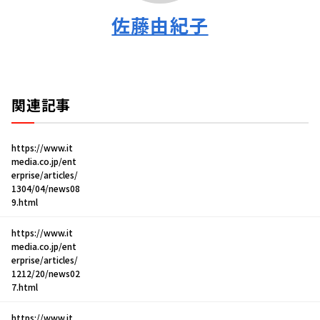
佐藤由紀子
関連記事
https://www.it
media.co.jp/ent
erprise/articles/
1304/04/news08
9.html
https://www.it
media.co.jp/ent
erprise/articles/
1212/20/news02
7.html
https://www.it