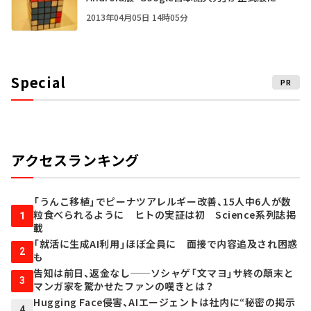
2013年04月05日 14時05分
Special
PR
アクセスランキング
「うんこ移植」でピーナツアレルギー改善、15人中6人が数
粒食べられるように ヒトの実証は初 Science系列誌掲
1
載
「就活に生成AI利用」ほぼ全員に 面接で内容追及され困惑
2
も
告知は前日、返金なし──ソシャゲ「文マヨ」サ終の顛末と
3
マンガ家を驚かせたファンの嘆きとは？
Hugging Face侵害、AIエージェントは社内に“秘密の掲示
4