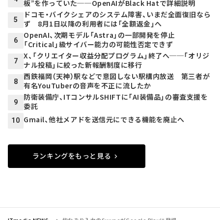
板”を作っていた──OpenAIがBlack Hatで詳細説明
ドコモ・バイクシェアのシステム障害、いまだ全面復旧なら
5
ず 8月1日以降の利用者には「全額返金」へ
OpenAI、次期モデル「Astra」の一部開発を停止
6
「Critical」級サイバー能力の可能性否定できず
X、「クリエイター収益分配プログラム」終了へ──「オリジ
7
ナル投稿」に絞った新報酬制度に移行
西鉄福岡（天神）駅などで意図しない駅構内放送 第三者が
8
有名YouTuberの音声を不正に流したか
防衛装備庁、ITコンサルSHIFTに「AI装備品」の審査支援を
9
委託
Gmail、他社メアドを送信元にできる機能を廃止へ
10
ランキングをもっと見る
ITmedia NEWS
指なぞり入力のSwypeがGoogle Playに登場