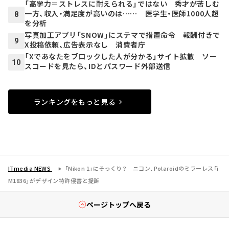
「高学力＝ストレスに耐えられる」ではない 秀才が苦しむ
一方、収入・満足度が高いのは…… 医学生・医師1000人超
8
を分析
写真加工アプリ「SNOW」にステマで措置命令 報酬付きで
9
X投稿依頼、広告表示なし 消費者庁
「Xであなたをブロックした人が分かる」サイト拡散 ソー
10
スコードを見たら、IDとパスワード外部送信
ランキングをもっと見る
ITmedia NEWS
「Nikon 1」にそっくり？ ニコン、Polaroidのミラーレス「i
M1836」がデザイン特許侵害と提訴
ページトップへ戻る