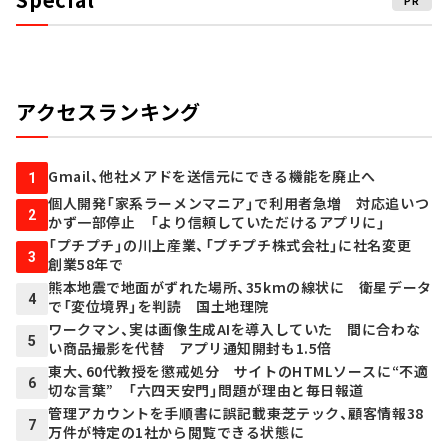
アクセスランキング
Gmail、他社メアドを送信元にできる機能を廃止へ
1
個人開発「家系ラーメンマニア」で利用者急増 対応追いつ
2
かず一部停止 「より信頼していただけるアプリに」
「プチプチ」の川上産業、「プチプチ株式会社」に社名変更
3
創業58年で
熊本地震で地面がずれた場所、35kmの線状に 衛星データ
4
で「変位境界」を判読 国土地理院
ワークマン、実は画像生成AIを導入していた 間に合わな
5
い商品撮影を代替 アプリ通知開封も1.5倍
東大、60代教授を懲戒処分 サイトのHTMLソースに“不適
6
切な言葉” 「六四天安門」問題が理由と毎日報道
管理アカウントを手順書に誤記載――東芝テック、顧客情報38
7
万件が特定の1社から閲覧できる状態に