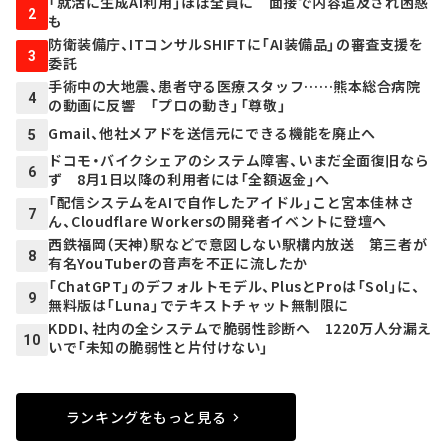
「就活に生成AI利用」ほぼ全員に 面接で内容追及され困惑
2
も
防衛装備庁、ITコンサルSHIFTに「AI装備品」の審査支援を
3
委託
手術中の大地震、患者守る医療スタッフ……熊本総合病院
4
の動画に反響 「プロの動き」「尊敬」
Gmail、他社メアドを送信元にできる機能を廃止へ
5
ドコモ・バイクシェアのシステム障害、いまだ全面復旧なら
6
ず 8月1日以降の利用者には「全額返金」へ
「配信システムをAIで自作したアイドル」こと宮本佳林さ
7
ん、Cloudflare Workersの開発者イベントに登壇へ
西鉄福岡（天神）駅などで意図しない駅構内放送 第三者が
8
有名YouTuberの音声を不正に流したか
「ChatGPT」のデフォルトモデル、PlusとProは「Sol」に、
9
無料版は「Luna」でテキストチャット無制限に
KDDI、社内の全システムで脆弱性診断へ 1220万人分漏え
10
いで「未知の脆弱性と片付けない」
ランキングをもっと見る