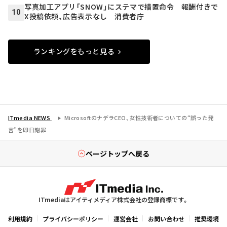
写真加工アプリ「SNOW」にステマで措置命令 報酬付きで
10
X投稿依頼、広告表示なし 消費者庁
ランキングをもっと見る
ITmedia NEWS
MicrosoftのナデラCEO、女性技術者についての“誤った発
言”を即日謝罪
ページトップへ戻る
ITmediaはアイティメディア株式会社の登録商標です。
利用規約
プライバシーポリシー
運営会社
お問い合わせ
推奨環境