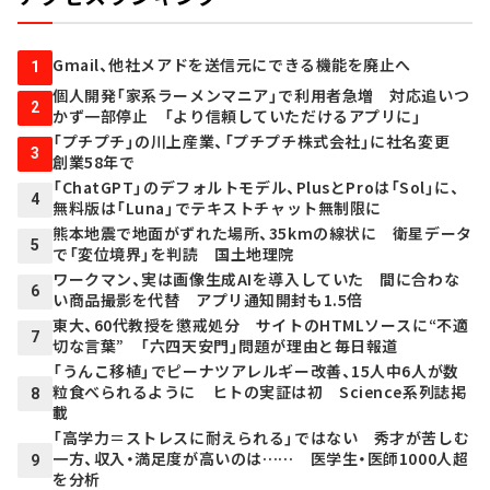
Gmail、他社メアドを送信元にできる機能を廃止へ
1
個人開発「家系ラーメンマニア」で利用者急増 対応追いつ
2
かず一部停止 「より信頼していただけるアプリに」
「プチプチ」の川上産業、「プチプチ株式会社」に社名変更
3
創業58年で
「ChatGPT」のデフォルトモデル、PlusとProは「Sol」に、
4
無料版は「Luna」でテキストチャット無制限に
熊本地震で地面がずれた場所、35kmの線状に 衛星データ
5
で「変位境界」を判読 国土地理院
ワークマン、実は画像生成AIを導入していた 間に合わな
6
い商品撮影を代替 アプリ通知開封も1.5倍
東大、60代教授を懲戒処分 サイトのHTMLソースに“不適
7
切な言葉” 「六四天安門」問題が理由と毎日報道
「うんこ移植」でピーナツアレルギー改善、15人中6人が数
粒食べられるように ヒトの実証は初 Science系列誌掲
8
載
「高学力＝ストレスに耐えられる」ではない 秀才が苦しむ
一方、収入・満足度が高いのは…… 医学生・医師1000人超
9
を分析