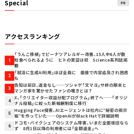
Special
PR
アクセスランキング
「うんこ移植」でピーナツアレルギー改善、15人中6人が数
粒食べられるように ヒトの実証は初 Science系列誌掲
1
載
「就活に生成AI利用」ほぼ全員に 面接で内容追及され困惑
2
も
告知は前日、返金なし──ソシャゲ「文マヨ」サ終の顛末と
3
マンガ家を驚かせたファンの嘆きとは？
X、「クリエイター収益分配プログラム」終了へ──「オリジ
4
ナル投稿」に絞った新報酬制度に移行
Hugging Face侵害、AIエージェントは社内に“秘密の掲示
5
板”を作っていた──OpenAIがBlack Hatで詳細説明
ドコモ・バイクシェアのシステム障害、いまだ全面復旧なら
6
ず 8月1日以降の利用者には「全額返金」へ