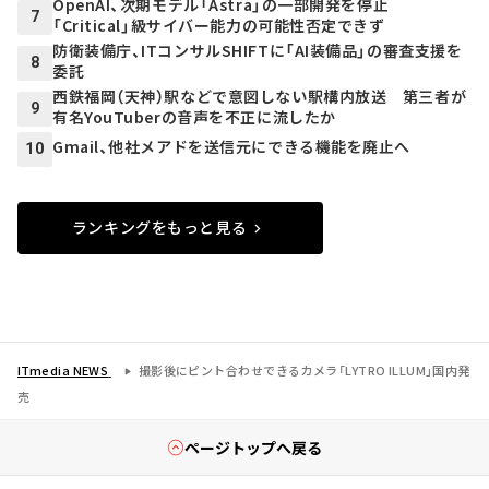
OpenAI、次期モデル「Astra」の一部開発を停止
7
「Critical」級サイバー能力の可能性否定できず
防衛装備庁、ITコンサルSHIFTに「AI装備品」の審査支援を
8
委託
西鉄福岡（天神）駅などで意図しない駅構内放送 第三者が
9
有名YouTuberの音声を不正に流したか
Gmail、他社メアドを送信元にできる機能を廃止へ
10
ランキングをもっと見る
ITmedia NEWS
撮影後にピント合わせできるカメラ「LYTRO ILLUM」国内発
売
ページトップへ戻る