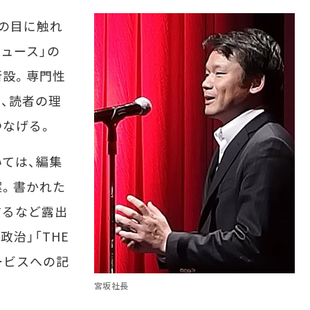
の目に触れ
ニュース」の
新設。専門性
、読者の理
つなげる。
ては、編集
案。書かれた
するなど露出
政治」「THE
ービスへの記
宮坂社長