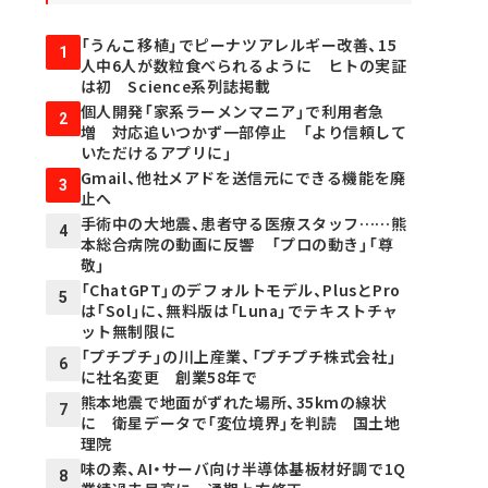
「うんこ移植」でピーナツアレルギー改善、15
1
人中6人が数粒食べられるように ヒトの実証
は初 Science系列誌掲載
個人開発「家系ラーメンマニア」で利用者急
2
増 対応追いつかず一部停止 「より信頼して
いただけるアプリに」
Gmail、他社メアドを送信元にできる機能を廃
3
止へ
手術中の大地震、患者守る医療スタッフ……熊
4
本総合病院の動画に反響 「プロの動き」「尊
敬」
「ChatGPT」のデフォルトモデル、PlusとPro
5
は「Sol」に、無料版は「Luna」でテキストチャ
ット無制限に
「プチプチ」の川上産業、「プチプチ株式会社」
6
に社名変更 創業58年で
熊本地震で地面がずれた場所、35kmの線状
7
に 衛星データで「変位境界」を判読 国土地
理院
味の素、AI・サーバ向け半導体基板材好調で1Q
8