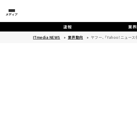
メディア
速報
業界
ITmedia NEWS
業界動向
ヤフー、「Yahoo！ニュ