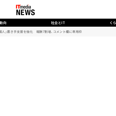
動向
社会とIT
く
ース個人」書き手支援を強化 報酬7割増、コメント欄に専用枠