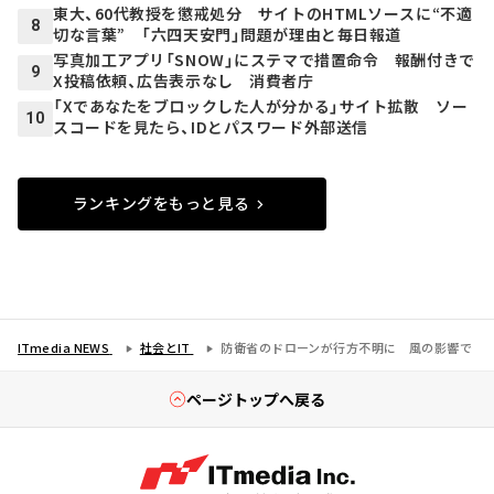
東大、60代教授を懲戒処分 サイトのHTMLソースに“不適
8
切な言葉” 「六四天安門」問題が理由と毎日報道
写真加工アプリ「SNOW」にステマで措置命令 報酬付きで
9
X投稿依頼、広告表示なし 消費者庁
「Xであなたをブロックした人が分かる」サイト拡散 ソー
10
スコードを見たら、IDとパスワード外部送信
ランキングをもっと見る
ITmedia NEWS
社会とIT
防衛省のドローンが行方不明に 風の影響で
ページトップへ戻る