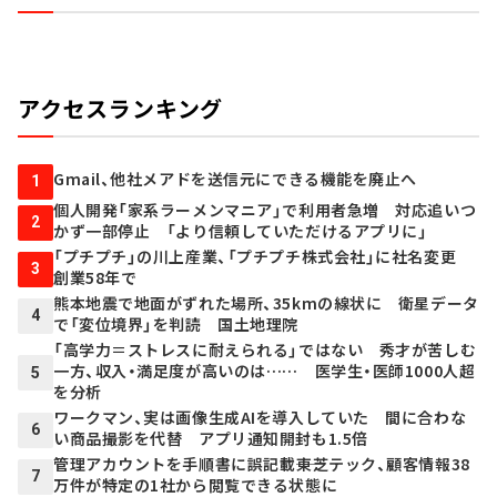
アクセスランキング
Gmail、他社メアドを送信元にできる機能を廃止へ
1
個人開発「家系ラーメンマニア」で利用者急増 対応追いつ
2
かず一部停止 「より信頼していただけるアプリに」
「プチプチ」の川上産業、「プチプチ株式会社」に社名変更
3
創業58年で
熊本地震で地面がずれた場所、35kmの線状に 衛星データ
4
で「変位境界」を判読 国土地理院
「高学力＝ストレスに耐えられる」ではない 秀才が苦しむ
一方、収入・満足度が高いのは…… 医学生・医師1000人超
5
を分析
ワークマン、実は画像生成AIを導入していた 間に合わな
6
い商品撮影を代替 アプリ通知開封も1.5倍
管理アカウントを手順書に誤記載――東芝テック、顧客情報38
7
万件が特定の1社から閲覧できる状態に