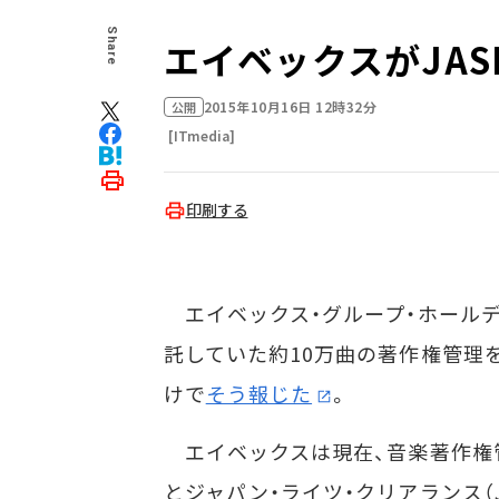
Share
エイベックスがJASR
2015年10月16日 12時32分
公開
[ITmedia]
印刷する
エイベックス・グループ・ホールディ
託していた約10万曲の著作権管理を引
けで
そう報じた
。
エイベックスは現在、音楽著作権管
とジャパン・ライツ・クリアランス（