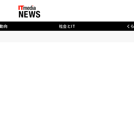
動向
社会とIT
く