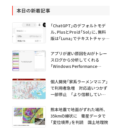
本日の新着記事
「ChatGPT」のデフォルトモデ
ル、PlusとProは「Sol」に、無料
版は「Luna」でテキストチャット
無制限に
アプリが遅い原因をAIがトレー
スログから分析してくれる
「Windows Performance
Analyzer MCP」 Microsoftが
プレビュー公開
個人開発「家系ラーメンマニア」
で利用者急増 対応追いつかず
一部停止 「より信頼していた
だけるアプリに」
熊本地震で地面がずれた場所、
35kmの線状に 衛星データで
「変位境界」を判読 国土地理院