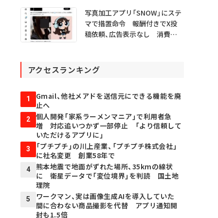
写真加工アプリ「SNOW」にステ
マで措置命令 報酬付きでX投
稿依頼、広告表示なし 消費者
庁
アクセスランキング
Gmail、他社メアドを送信元にできる機能を廃
1
止へ
個人開発「家系ラーメンマニア」で利用者急
2
増 対応追いつかず一部停止 「より信頼して
いただけるアプリに」
「プチプチ」の川上産業、「プチプチ株式会社」
3
に社名変更 創業58年で
熊本地震で地面がずれた場所、35kmの線状
4
に 衛星データで「変位境界」を判読 国土地
理院
ワークマン、実は画像生成AIを導入していた
5
間に合わない商品撮影を代替 アプリ通知開
封も1.5倍