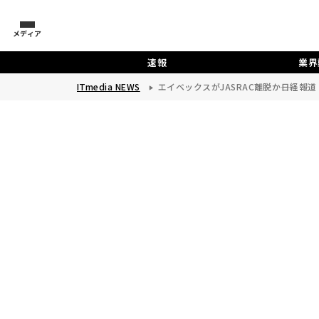
メディア
速報
業界
ITmedia NEWS
エイベックスがJASRAC離脱か――日経報道