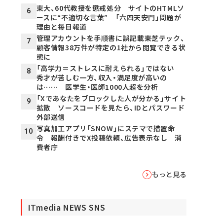
東大、60代教授を懲戒処分 サイトのHTMLソ
6
ースに“不適切な言葉” 「六四天安門」問題が
理由と毎日報道
管理アカウントを手順書に誤記載――東芝テック、
7
顧客情報38万件が特定の1社から閲覧できる状
態に
「高学力＝ストレスに耐えられる」ではない
8
秀才が苦しむ一方、収入・満足度が高いの
は…… 医学生・医師1000人超を分析
「Xであなたをブロックした人が分かる」サイト
9
拡散 ソースコードを見たら、IDとパスワード
外部送信
写真加工アプリ「SNOW」にステマで措置命
10
令 報酬付きでX投稿依頼、広告表示なし 消
費者庁
もっと見る
ITmedia NEWS SNS