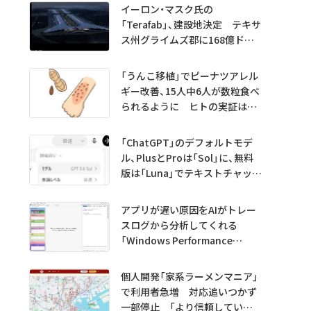
イーロン・マスク氏の
「Terafab」、建設地決定 テキサ
ス州グライムズ郡に168億ドル
投資
「うんこ移植」でピーナツアレル
ギー改善、15人中6人が数粒食べ
られるように ヒトの実証は
初 Science系列誌掲載
「ChatGPT」のデフォルトモデ
ル、PlusとProは「Sol」に、無料
版は「Luna」でテキストチャット
無制限に
アプリが遅い原因をAIがトレー
スログから分析してくれる
「Windows Performance
Analyzer MCP」 Microsoftが
プレビュー公開
個人開発「家系ラーメンマニア」
で利用者急増 対応追いつかず
一部停止 「より信頼していた