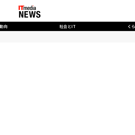
動向
社会とIT
く