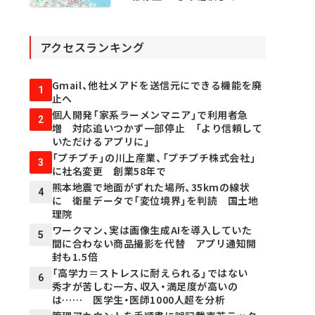
だけるアプリに」
アクセスランキング
Gmail、他社メアドを送信元にできる機能を廃
1
止へ
個人開発「家系ラーメンマニア」で利用者急
2
増 対応追いつかず一部停止 「より信頼して
いただけるアプリに」
「プチプチ」の川上産業、「プチプチ株式会社」
3
に社名変更 創業58年で
熊本地震で地面がずれた場所、35kmの線状
4
に 衛星データで「変位境界」を判読 国土地
理院
ワークマン、実は画像生成AIを導入していた
5
間に合わない商品撮影を代替 アプリ通知開
封も1.5倍
「高学力＝ストレスに耐えられる」ではない
6
秀才が苦しむ一方、収入・満足度が高いの
は…… 医学生・医師1000人超を分析