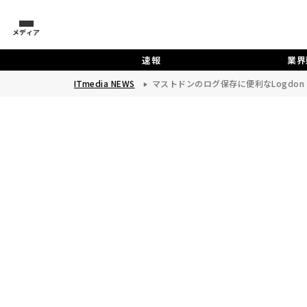
メディア
速報
業界
ITmedia NEWS
マストドンのログ保存に便利なLogdon