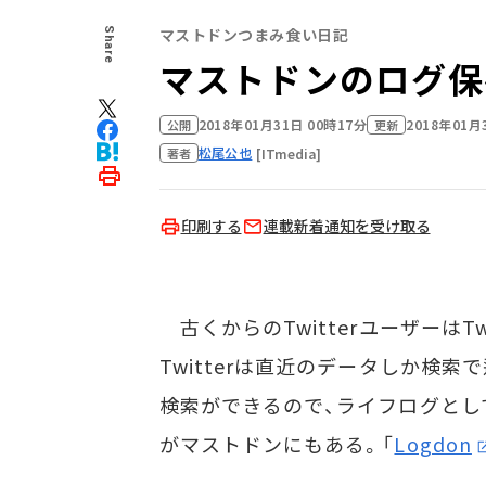
マストドンつまみ食い日記
Share
マストドンのログ保存
2018年01月31日 00時17分
2018年01月
公開
更新
松尾公也
[ITmedia]
著者
印刷する
連載新着通知を受け取る
古くからのTwitterユーザーはT
Twitterは直近のデータしか検索
検索ができるので、ライフログとし
がマストドンにもある。「
Logdon