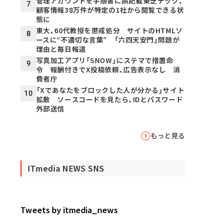
管理アカウントを手順書に誤記載――東芝テック、
7
顧客情報38万件が特定の1社から閲覧できる状
態に
東大、60代教授を懲戒処分 サイトのHTMLソ
8
ースに“不適切な言葉” 「六四天安門」問題が
理由と毎日報道
写真加工アプリ「SNOW」にステマで措置命
9
令 報酬付きでX投稿依頼、広告表示なし 消
費者庁
「Xであなたをブロックした人が分かる」サイト
10
拡散 ソースコードを見たら、IDとパスワード
外部送信
もっと見る
ITmedia NEWS SNS
Tweets by itmedia_news