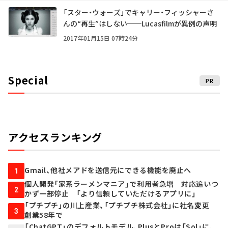
「スター・ウォーズ」でキャリー・フィッシャーさ
んの“再生”はしない──Lucasfilmが異例の声明
2017年01月15日 07時24分
Special
PR
アクセスランキング
Gmail、他社メアドを送信元にできる機能を廃止へ
1
個人開発「家系ラーメンマニア」で利用者急増 対応追いつ
2
かず一部停止 「より信頼していただけるアプリに」
「プチプチ」の川上産業、「プチプチ株式会社」に社名変更
3
創業58年で
「ChatGPT」のデフォルトモデル、PlusとProは「Sol」に、