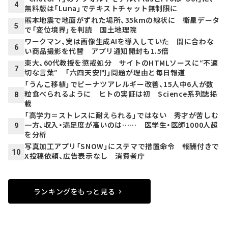
4
無料版は「Luna」でテキストチャット無制限に
熊本地震で地面がずれた場所、35kmの線状に 衛星データ
5
で「変位境界」を判読 国土地理院
ワークマン、実は画像生成AIを導入していた 間に合わな
6
い商品撮影を代替 アプリ通知開封も1.5倍
東大、60代教授を懲戒処分 サイトのHTMLソースに“不適
7
切な言葉” 「六四天安門」問題が理由と毎日報道
「うんこ移植」でピーナツアレルギー改善、15人中6人が数
粒食べられるように ヒトの実証は初 Science系列誌掲
8
載
「高学力＝ストレスに耐えられる」ではない 秀才が苦しむ
一方、収入・満足度が高いのは…… 医学生・医師1000人超
9
を分析
写真加工アプリ「SNOW」にステマで措置命令 報酬付きで
10
X投稿依頼、広告表示なし 消費者庁
ランキングをもっと見る