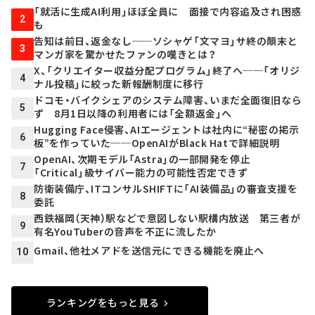
「就活に生成AI利用」ほぼ全員に 面接で内容追及され困惑
2
も
告知は前日、返金なし──ソシャゲ「文マヨ」サ終の顛末と
3
マンガ家を驚かせたファンの嘆きとは？
X、「クリエイター収益分配プログラム」終了へ──「オリジ
4
ナル投稿」に絞った新報酬制度に移行
ドコモ・バイクシェアのシステム障害、いまだ全面復旧なら
5
ず 8月1日以降の利用者には「全額返金」へ
Hugging Face侵害、AIエージェントは社内に“秘密の掲示
6
板”を作っていた──OpenAIがBlack Hatで詳細説明
OpenAI、次期モデル「Astra」の一部開発を停止
7
「Critical」級サイバー能力の可能性否定できず
防衛装備庁、ITコンサルSHIFTに「AI装備品」の審査支援を
8
委託
西鉄福岡（天神）駅などで意図しない駅構内放送 第三者が
9
有名YouTuberの音声を不正に流したか
Gmail、他社メアドを送信元にできる機能を廃止へ
10
ランキングをもっと見る