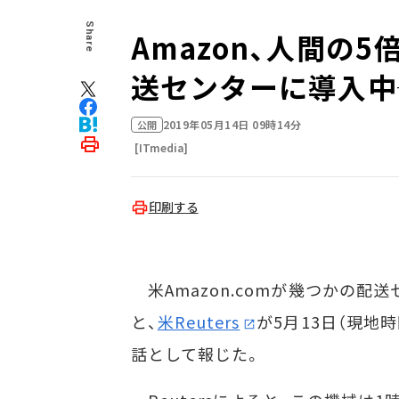
Share
Amazon、人間の
送センターに導入中─
2019年05月14日 09時14分
公開
[ITmedia]
印刷する
米Amazon.comが幾つかの
と、
米Reuters
が5月13日（現地
話として報じた。