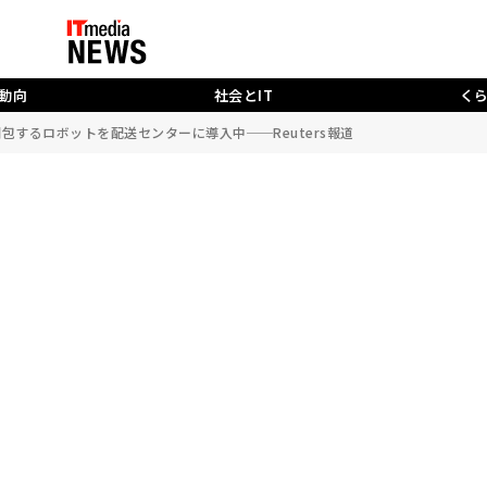
動向
社会とIT
く
で梱包するロボットを配送センターに導入中──Reuters報道