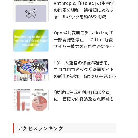
Anthropic、「Fable 5」の生物学
の制限を緩和 誤検知によるフ
ォールバックを約85％削減
OpenAI、次期モデル「Astra」の
一部開発を停止 「Critical」級
サイバー能力の可能性否定でき
ず
「ゲーム運営の修羅場過ぎる」
コロコロコミック系漫画サイト
の新作が話題 Gitツリー見てガ
チャ不具合の犯人探し
「就活に生成AI利用」ほぼ全員
に 面接で内容追及され困惑も
アクセスランキング