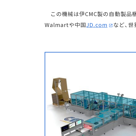
この機械は伊CMC製の自動製品梱
Walmartや中国
JD.com
など、世