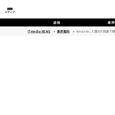
メディア
速報
業界
ITmedia NEWS
業界動向
Amazon、人間の5倍速