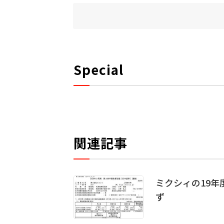
Special
関連記事
ミクシィの19年
ず