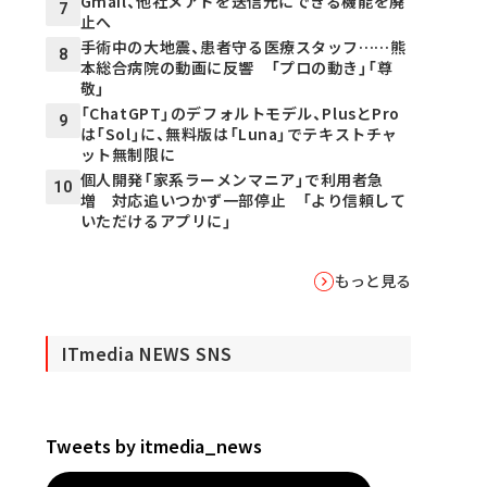
Gmail、他社メアドを送信元にできる機能を廃
7
止へ
手術中の大地震、患者守る医療スタッフ……熊
8
本総合病院の動画に反響 「プロの動き」「尊
敬」
「ChatGPT」のデフォルトモデル、PlusとPro
9
は「Sol」に、無料版は「Luna」でテキストチャ
ット無制限に
個人開発「家系ラーメンマニア」で利用者急
10
増 対応追いつかず一部停止 「より信頼して
いただけるアプリに」
もっと見る
ITmedia NEWS SNS
Tweets by itmedia_news