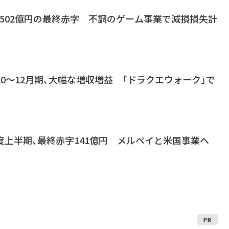
計で502億円の最終赤字 不調のゲーム事業で減損損失計
10～12月期、大幅な増収増益 「ドラクエウォーク」で
度上半期、最終赤字141億円 メルペイと米国事業へ
PR