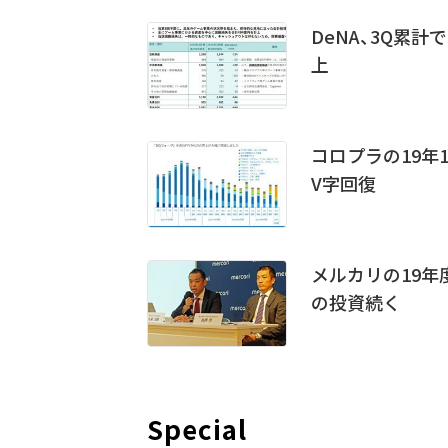
DeNA、3Q累
上
コロプラの19年
V字回復
メルカリの19年
の投資続く
Special