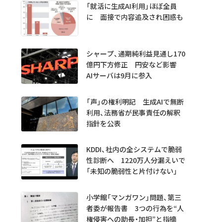
「就活に生成AI利用」ほぼ全員
に 面接で内容追及され困惑も
シャープ、通期純利益見通し170
億円下方修正 円安など影響
AIサーバは9月に参入
「声」の権利明記 生成AIで無断
利用、法務省が民事責任の解釈
指針を公表
KDDI、社内の全システムで脆弱
性診断へ 1220万人分漏えいで
「未知の脆弱性と片付けない」
小学館「マンガワン」問題、第三
者委が報告書 3つの行為を“人
権侵害への助長・加担”と指摘