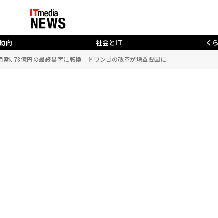
動向
社会とIT
く
～12月期、78億円の最終黒字に転換 ドワンゴの改革が増益要因に