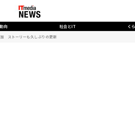
動向
社会とIT
く
追加 ストーリーも久しぶりの更新