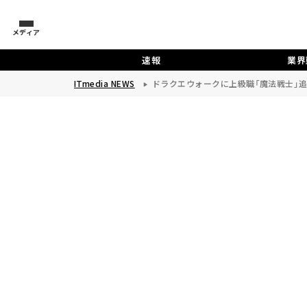
メディア
速報
業界
ITmedia NEWS
ドラクエウォークに上級職「魔法戦士」