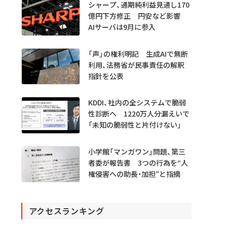
シャープ、通期純利益見通し170
億円下方修正 円安など影響
AIサーバは9月に参入
「声」の権利明記 生成AIで無断
利用、法務省が民事責任の解釈
指針を公表
KDDI、社内の全システムで脆弱
性診断へ 1220万人分漏えいで
「未知の脆弱性と片付けない」
小学館「マンガワン」問題、第三
者委が報告書 3つの行為を“人
権侵害への助長・加担”と指摘
アクセスランキング