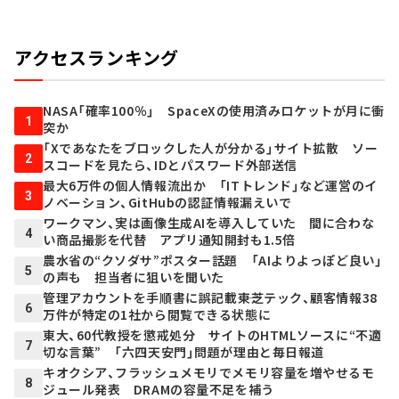
アクセスランキング
NASA「確率100％」 SpaceXの使用済みロケットが月に衝
1
突か
「Xであなたをブロックした人が分かる」サイト拡散 ソー
2
スコードを見たら、IDとパスワード外部送信
最大6万件の個人情報流出か 「ITトレンド」など運営のイ
3
ノベーション、GitHubの認証情報漏えいで
ワークマン、実は画像生成AIを導入していた 間に合わな
4
い商品撮影を代替 アプリ通知開封も1.5倍
農水省の“クソダサ”ポスター話題 「AIよりよっぽど良い」
5
の声も 担当者に狙いを聞いた
管理アカウントを手順書に誤記載――東芝テック、顧客情報38
6
万件が特定の1社から閲覧できる状態に
東大、60代教授を懲戒処分 サイトのHTMLソースに“不適
7
切な言葉” 「六四天安門」問題が理由と毎日報道
キオクシア、フラッシュメモリでメモリ容量を増やせるモ
8
ジュール発表 DRAMの容量不足を補う