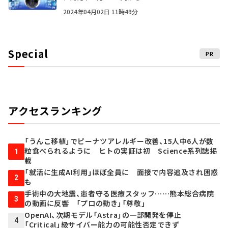
2024年04月02日 11時49分
Special
PR
アクセスランキング
「うんこ移植」でピーナツアレルギー改善、15人中6人が数
粒食べられるように ヒトの実証は初 Science系列誌掲
1
載
「就活に生成AI利用」ほぼ全員に 面接で内容追及され困惑
2
も
手術中の大地震、患者守る医療スタッフ……熊本総合病院
3
の動画に反響 「プロの動き」「尊敬」
OpenAI、次期モデル「Astra」の一部開発を停止
4
「Critical」級サイバー能力の可能性否定できず