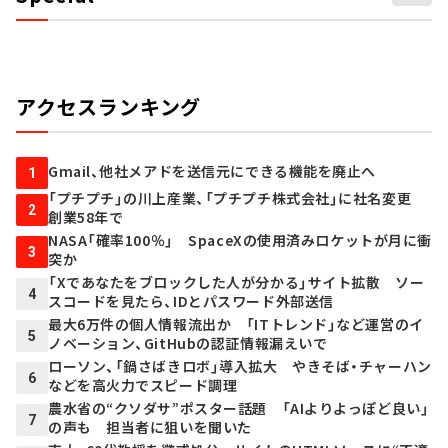
アクセスランキング
Gmail、他社メアドを送信元にできる機能を廃止へ
1
「プチプチ」の川上産業、「プチプチ株式会社」に社名変更
2
創業58年で
NASA「確率100％」 SpaceXの使用済みロケットが月に衝
3
突か
「Xであなたをブロックした人が分かる」サイト拡散 ソー
4
スコードを見たら、IDとパスワード外部送信
最大6万件の個人情報流出か 「ITトレンド」など運営のイ
5
ノベーション、GitHubの認証情報漏えいで
ローソン、「鍋さばきロボ」導入拡大 やきそば・チャーハン
6
などを高火力でスピード調理
農水省の“クソダサ”ポスター話題 「AIよりよっぽど良い」
7
の声も 担当者に狙いを聞いた