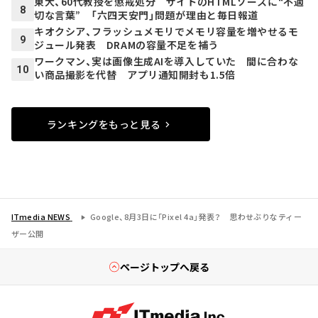
東大、60代教授を懲戒処分 サイトのHTMLソースに“不適
8
切な言葉” 「六四天安門」問題が理由と毎日報道
キオクシア、フラッシュメモリでメモリ容量を増やせるモ
9
ジュール発表 DRAMの容量不足を補う
ワークマン、実は画像生成AIを導入していた 間に合わな
10
い商品撮影を代替 アプリ通知開封も1.5倍
ランキングをもっと見る
ITmedia NEWS
Google、8月3日に「Pixel 4a」発表？ 思わせぶりなティー
ザー公開
ページトップへ戻る