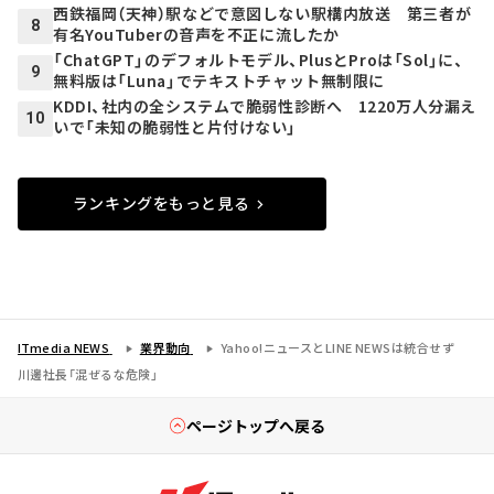
西鉄福岡（天神）駅などで意図しない駅構内放送 第三者が
8
有名YouTuberの音声を不正に流したか
「ChatGPT」のデフォルトモデル、PlusとProは「Sol」に、
9
無料版は「Luna」でテキストチャット無制限に
KDDI、社内の全システムで脆弱性診断へ 1220万人分漏え
10
いで「未知の脆弱性と片付けない」
ランキングをもっと見る
ITmedia NEWS
業界動向
Yahoo!ニュースとLINE NEWSは統合せず
川邊社長「混ぜるな危険」
ページトップへ戻る