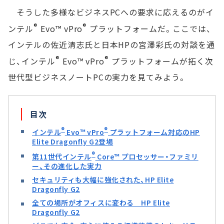
そうした多様なビジネスPCへの要求に応えるのがイ
®
®
ンテル
Evo™ vPro
プラットフォームだ。ここでは、
インテルの佐近清志氏と日本HPの宮澤彩氏の対談を通
®
®
じ、インテル
Evo™ vPro
プラットフォームが拓く次
世代型ビジネスノートPCの実力を見てみよう。
目次
®
®
インテル
Evo™ vPro
プラットフォーム対応のHP
Elite Dragonfly G2登場
®
第11世代インテル
Core™ プロセッサー・ファミリ
ー、その進化した実力
セキュリティも大幅に強化された、HP Elite
Dragonfly G2
全ての場所がオフィスに変わる HP Elite
Dragonfly G2