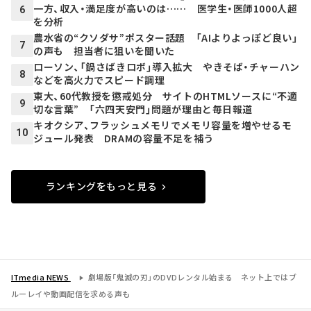
一方、収入・満足度が高いのは…… 医学生・医師1000人超
6
を分析
農水省の“クソダサ”ポスター話題 「AIよりよっぽど良い」
7
の声も 担当者に狙いを聞いた
ローソン、「鍋さばきロボ」導入拡大 やきそば・チャーハン
8
などを高火力でスピード調理
東大、60代教授を懲戒処分 サイトのHTMLソースに“不適
9
切な言葉” 「六四天安門」問題が理由と毎日報道
キオクシア、フラッシュメモリでメモリ容量を増やせるモ
10
ジュール発表 DRAMの容量不足を補う
ランキングをもっと見る
ITmedia NEWS
劇場版「鬼滅の刃」のDVDレンタル始まる ネット上ではブ
ルーレイや動画配信を求める声も