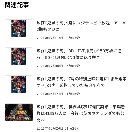
関連記事
映画「鬼滅の刃」9月にフジテレビで放送 アニメ
2期もフジに
2021年07月13日 08時45分
映画「鬼滅の刃」、BD／DVD販売が150万枚に迫
る BDは2週間ぶり1位に返り咲き
2021年07月08日 06時00分
映画「鬼滅の刃」、7月の特別上映決定に「また乗車
する」の声 延期していた特典配布で
2021年06月22日 01時46分
映画「鬼滅の刃」、世界興収517億円突破 来場者
数は4135万人に 今後は英国やオランダでも公
開へ
2021年05月24日 01時26分