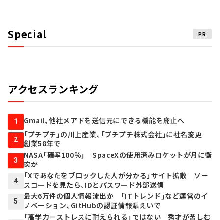
Special
PR
アクセスランキング
Gmail、他社メアドを送信元にできる機能を廃止へ
1
「プチプチ」の川上産業、「プチプチ株式会社」に社名変更
2
創業58年で
NASA「確率100％」 SpaceXの使用済みロケットが月に衝
3
突か
「Xであなたをブロックした人が分かる」サイト拡散 ソー
4
スコードを見たら、IDとパスワード外部送信
最大6万件の個人情報流出か 「ITトレンド」など運営のイ
5
ノベーション、GitHubの認証情報漏えいで
「高学力＝ストレスに耐えられる」ではない 秀才が苦しむ