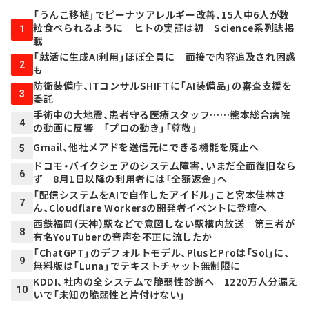
「うんこ移植」でピーナツアレルギー改善、15人中6人が数
粒食べられるように ヒトの実証は初 Science系列誌掲
1
載
「就活に生成AI利用」ほぼ全員に 面接で内容追及され困惑
2
も
防衛装備庁、ITコンサルSHIFTに「AI装備品」の審査支援を
3
委託
手術中の大地震、患者守る医療スタッフ……熊本総合病院
4
の動画に反響 「プロの動き」「尊敬」
Gmail、他社メアドを送信元にできる機能を廃止へ
5
ドコモ・バイクシェアのシステム障害、いまだ全面復旧なら
6
ず 8月1日以降の利用者には「全額返金」へ
「配信システムをAIで自作したアイドル」こと宮本佳林さ
7
ん、Cloudflare Workersの開発者イベントに登壇へ
西鉄福岡（天神）駅などで意図しない駅構内放送 第三者が
8
有名YouTuberの音声を不正に流したか
「ChatGPT」のデフォルトモデル、PlusとProは「Sol」に、
9
無料版は「Luna」でテキストチャット無制限に
KDDI、社内の全システムで脆弱性診断へ 1220万人分漏え
10
いで「未知の脆弱性と片付けない」