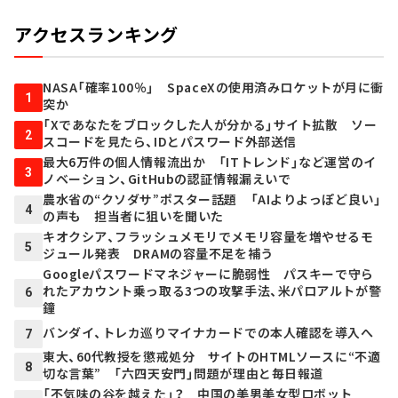
アクセスランキング
NASA「確率100％」 SpaceXの使用済みロケットが月に衝
1
突か
「Xであなたをブロックした人が分かる」サイト拡散 ソー
2
スコードを見たら、IDとパスワード外部送信
最大6万件の個人情報流出か 「ITトレンド」など運営のイ
3
ノベーション、GitHubの認証情報漏えいで
農水省の“クソダサ”ポスター話題 「AIよりよっぽど良い」
4
の声も 担当者に狙いを聞いた
キオクシア、フラッシュメモリでメモリ容量を増やせるモ
5
ジュール発表 DRAMの容量不足を補う
Googleパスワードマネジャーに脆弱性 パスキーで守ら
れたアカウント乗っ取る3つの攻撃手法、米パロアルトが警
6
鐘
バンダイ、トレカ巡りマイナカードでの本人確認を導入へ
7
東大、60代教授を懲戒処分 サイトのHTMLソースに“不適
8
切な言葉” 「六四天安門」問題が理由と毎日報道
「不気味の谷を越えた」？ 中国の美男美女型ロボット