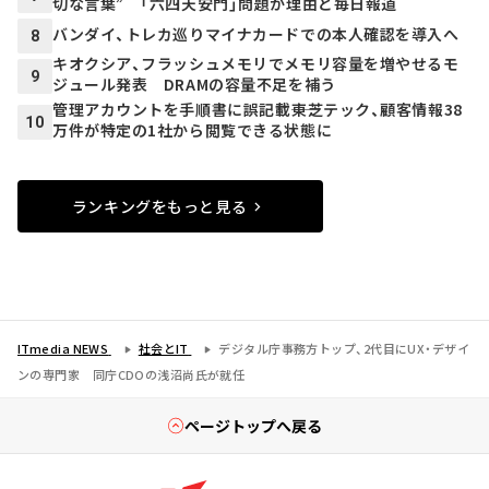
切な言葉” 「六四天安門」問題が理由と毎日報道
バンダイ、トレカ巡りマイナカードでの本人確認を導入へ
8
キオクシア、フラッシュメモリでメモリ容量を増やせるモ
9
ジュール発表 DRAMの容量不足を補う
管理アカウントを手順書に誤記載――東芝テック、顧客情報38
10
万件が特定の1社から閲覧できる状態に
ランキングをもっと見る
ITmedia NEWS
社会とIT
デジタル庁事務方トップ、2代目にUX・デザイ
ンの専門家 同庁CDOの浅沼尚氏が就任
ページトップへ戻る