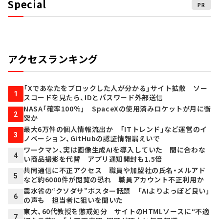
Special
PR
アクセスランキング
「Xであなたをブロックした人が分かる」サイト拡散 ソー
1
スコードを見たら、IDとパスワード外部送信
NASA「確率100％」 SpaceXの使用済みロケットが月に衝
2
突か
最大6万件の個人情報流出か 「ITトレンド」など運営のイ
3
ノベーション、GitHubの認証情報漏えいで
ワークマン、実は画像生成AIを導入していた 間に合わな
4
い商品撮影を代替 アプリ通知開封も1.5倍
共同通信に不正アクセス 職員や加盟社の氏名・メルアド
5
など約6000件が閲覧の恐れ 職員アカウント不正利用か
農水省の“クソダサ”ポスター話題 「AIよりよっぽど良い」
6
の声も 担当者に狙いを聞いた
東大、60代教授を懲戒処分 サイトのHTMLソースに“不適
7