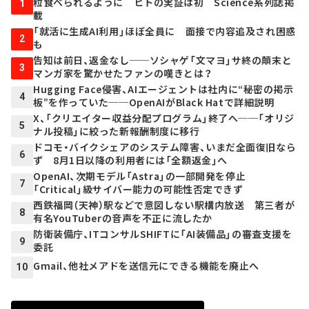
粒食べられるように ヒトの実証は初 Science系列誌掲
1
載
「就活に生成AI利用」ほぼ全員に 面接で内容追及され困惑
2
も
告知は前日、返金なし──ソシャゲ「文マヨ」サ終の顛末と
3
マンガ家を驚かせたファンの嘆きとは？
Hugging Face侵害、AIエージェントは社内に“秘密の掲示
4
板”を作っていた──OpenAIがBlack Hatで詳細説明
X、「クリエイター収益分配プログラム」終了へ──「オリジ
5
ナル投稿」に絞った新報酬制度に移行
ドコモ・バイクシェアのシステム障害、いまだ全面復旧なら
6
ず 8月1日以降の利用者には「全額返金」へ
OpenAI、次期モデル「Astra」の一部開発を停止
7
「Critical」級サイバー能力の可能性否定できず
西鉄福岡（天神）駅などで意図しない駅構内放送 第三者が
8
有名YouTuberの音声を不正に流したか
防衛装備庁、ITコンサルSHIFTに「AI装備品」の審査支援を
9
委託
Gmail、他社メアドを送信元にできる機能を廃止へ
10