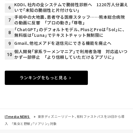
KDDI、社内の全システムで脆弱性診断へ 1220万人分漏え
6
いで「未知の脆弱性と片付けない」
手術中の大地震、患者守る医療スタッフ……熊本総合病院
7
の動画に反響 「プロの動き」「尊敬」
「ChatGPT」のデフォルトモデル、PlusとProは「Sol」に、
8
無料版は「Luna」でテキストチャット無制限に
Gmail、他社メアドを送信元にできる機能を廃止へ
9
個人開発「家系ラーメンマニア」で利用者急増 対応追いつ
10
かず一部停止 「より信頼していただけるアプリに」
ランキングをもっと見る
ITmedia NEWS
東京ディズニーリゾート、有料ファストパスを19日から導
入 「美女と野獣」「ソアリン」対象