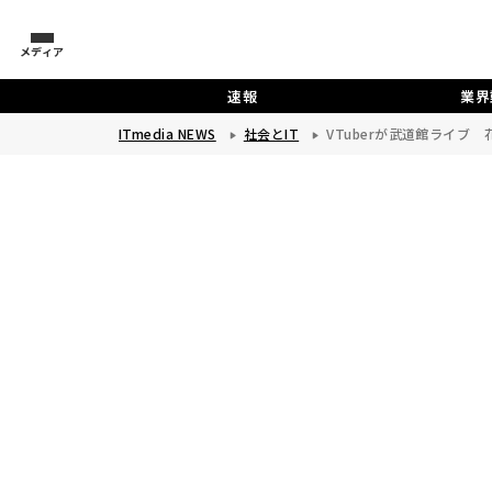
メディア
速報
業界
ITmedia NEWS
社会とIT
VTuberが武道館ライブ