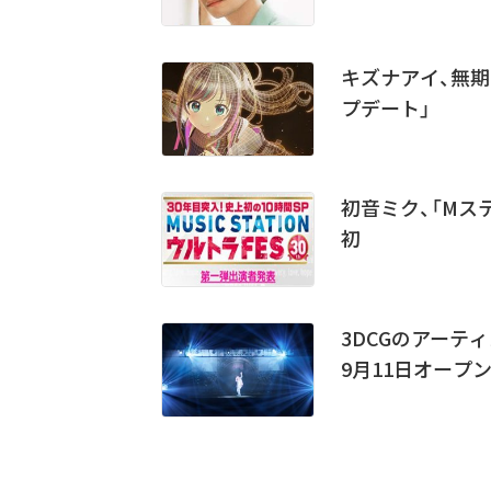
キズナアイ、無
プデート」
初音ミク、「Mス
初
3DCGのアーテ
9月11日オープ