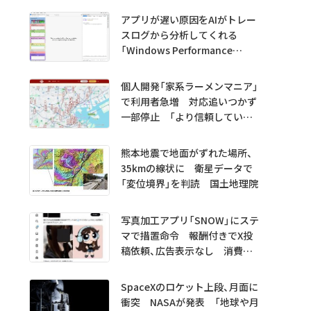
アプリが遅い原因をAIがトレー
スログから分析してくれる
「Windows Performance
Analyzer MCP」 Microsoftが
プレビュー公開
個人開発「家系ラーメンマニア」
で利用者急増 対応追いつかず
一部停止 「より信頼していた
だけるアプリに」
熊本地震で地面がずれた場所、
35kmの線状に 衛星データで
「変位境界」を判読 国土地理院
写真加工アプリ「SNOW」にステ
マで措置命令 報酬付きでX投
稿依頼、広告表示なし 消費者
庁
SpaceXのロケット上段、月面に
衝突 NASAが発表 「地球や月