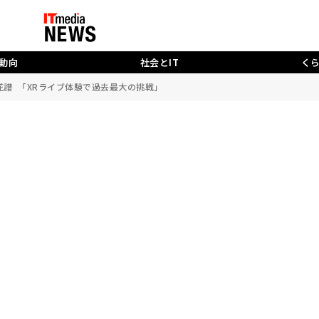
動向
社会とIT
く
 花譜 「XRライブ体験で過去最大の挑戦」