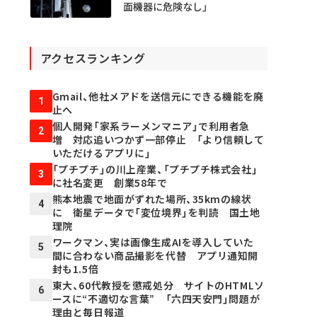
面機器に危険なし」
アクセスランキング
Gmail、他社メアドを送信元にできる機能を廃
1
止へ
個人開発「家系ラーメンマニア」で利用者急
2
増 対応追いつかず一部停止 「より信頼して
いただけるアプリに」
「プチプチ」の川上産業、「プチプチ株式会社」
3
に社名変更 創業58年で
熊本地震で地面がずれた場所、35kmの線状
4
に 衛星データで「変位境界」を判読 国土地
理院
ワークマン、実は画像生成AIを導入していた
5
間に合わない商品撮影を代替 アプリ通知開
封も1.5倍
東大、60代教授を懲戒処分 サイトのHTMLソ
6
ースに“不適切な言葉” 「六四天安門」問題が
理由と毎日報道