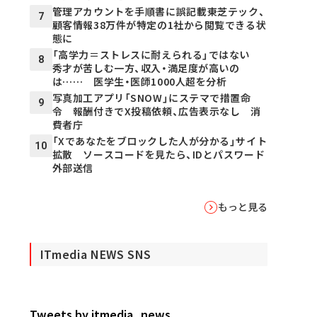
管理アカウントを手順書に誤記載――東芝テック、
7
顧客情報38万件が特定の1社から閲覧できる状
態に
「高学力＝ストレスに耐えられる」ではない
8
秀才が苦しむ一方、収入・満足度が高いの
は…… 医学生・医師1000人超を分析
写真加工アプリ「SNOW」にステマで措置命
9
令 報酬付きでX投稿依頼、広告表示なし 消
費者庁
「Xであなたをブロックした人が分かる」サイト
10
拡散 ソースコードを見たら、IDとパスワード
外部送信
もっと見る
ITmedia NEWS SNS
Tweets by itmedia_news