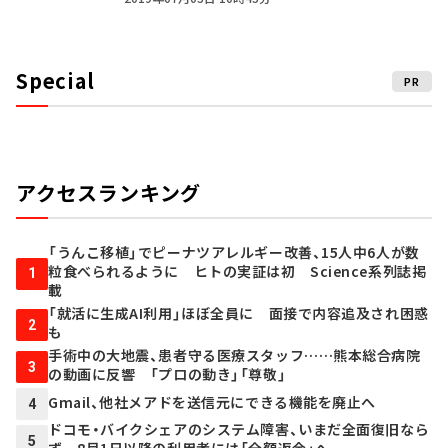
Special
PR
アクセスランキング
「うんこ移植」でピーナツアレルギー改善、15人中6人が数
粒食べられるように ヒトの実証は初 Science系列誌掲
1
載
「就活に生成AI利用」ほぼ全員に 面接で内容追及され困惑
2
も
手術中の大地震、患者守る医療スタッフ……熊本総合病院
3
の動画に反響 「プロの動き」「尊敬」
Gmail、他社メアドを送信元にできる機能を廃止へ
4
ドコモ・バイクシェアのシステム障害、いまだ全面復旧なら
5