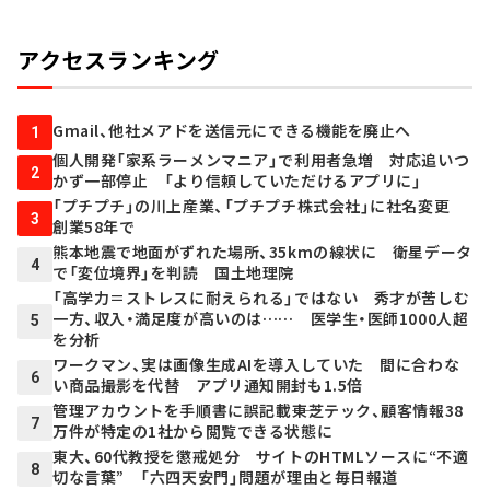
アクセスランキング
Gmail、他社メアドを送信元にできる機能を廃止へ
1
個人開発「家系ラーメンマニア」で利用者急増 対応追いつ
2
かず一部停止 「より信頼していただけるアプリに」
「プチプチ」の川上産業、「プチプチ株式会社」に社名変更
3
創業58年で
熊本地震で地面がずれた場所、35kmの線状に 衛星データ
4
で「変位境界」を判読 国土地理院
「高学力＝ストレスに耐えられる」ではない 秀才が苦しむ
一方、収入・満足度が高いのは…… 医学生・医師1000人超
5
を分析
ワークマン、実は画像生成AIを導入していた 間に合わな
6
い商品撮影を代替 アプリ通知開封も1.5倍
管理アカウントを手順書に誤記載――東芝テック、顧客情報38
7
万件が特定の1社から閲覧できる状態に
東大、60代教授を懲戒処分 サイトのHTMLソースに“不適
8
切な言葉” 「六四天安門」問題が理由と毎日報道