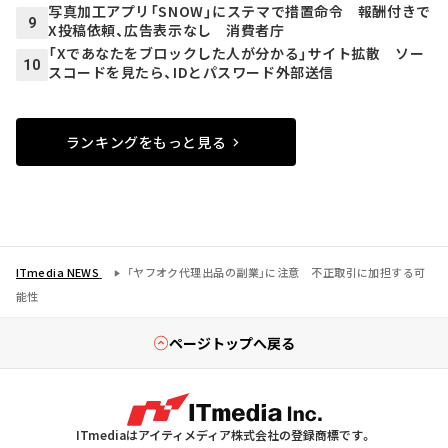
写真加工アプリ「SNOW」にステマで措置命令 報酬付きで
9
X投稿依頼、広告表示なし 消費者庁
「Xであなたをブロックした人が分かる」サイト拡散 ソー
10
スコードを見たら、IDとパスワード外部送信
ランキングをもっと見る
ITmedia NEWS
「ヤフオク代理出品の副業」に注意 不正取引に加担する可
能性
ページトップへ戻る
ITmediaはアイティメディア株式会社の登録商標です。