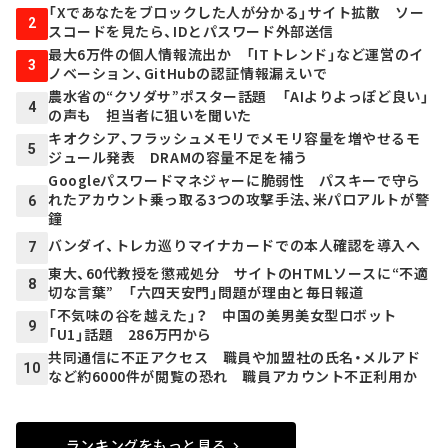
「Xであなたをブロックした人が分かる」サイト拡散 ソー
2
スコードを見たら、IDとパスワード外部送信
最大6万件の個人情報流出か 「ITトレンド」など運営のイ
3
ノベーション、GitHubの認証情報漏えいで
農水省の“クソダサ”ポスター話題 「AIよりよっぽど良い」
4
の声も 担当者に狙いを聞いた
キオクシア、フラッシュメモリでメモリ容量を増やせるモ
5
ジュール発表 DRAMの容量不足を補う
Googleパスワードマネジャーに脆弱性 パスキーで守ら
れたアカウント乗っ取る3つの攻撃手法、米パロアルトが警
6
鐘
バンダイ、トレカ巡りマイナカードでの本人確認を導入へ
7
東大、60代教授を懲戒処分 サイトのHTMLソースに“不適
8
切な言葉” 「六四天安門」問題が理由と毎日報道
「不気味の谷を越えた」？ 中国の美男美女型ロボット
9
「U1」話題 286万円から
共同通信に不正アクセス 職員や加盟社の氏名・メルアド
10
など約6000件が閲覧の恐れ 職員アカウント不正利用か
ランキングをもっと見る