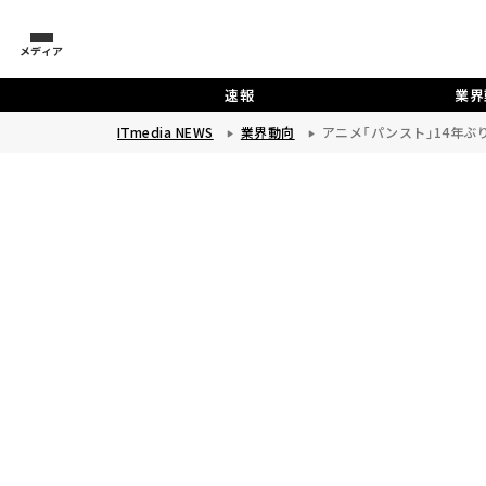
メディア
速報
業界
ITmedia NEWS
業界動向
アニメ「パンスト」14年