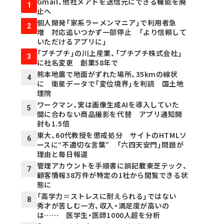
Gmail、他社メアドを送信元にできる機能を廃
1
止へ
個人開発「家系ラーメンマニア」で利用者急
2
増 対応追いつかず一部停止 「より信頼して
いただけるアプリに」
「プチプチ」の川上産業、「プチプチ株式会社」
3
に社名変更 創業58年で
熊本地震で地面がずれた場所、35kmの線状
4
に 衛星データで「変位境界」を判読 国土地
理院
ワークマン、実は画像生成AIを導入していた
5
間に合わない商品撮影を代替 アプリ通知開
封も1.5倍
東大、60代教授を懲戒処分 サイトのHTMLソ
6
ースに“不適切な言葉” 「六四天安門」問題が
理由と毎日報道
管理アカウントを手順書に誤記載――東芝テック、
7
顧客情報38万件が特定の1社から閲覧できる状
態に
「高学力＝ストレスに耐えられる」ではない
8
秀才が苦しむ一方、収入・満足度が高いの
は…… 医学生・医師1000人超を分析