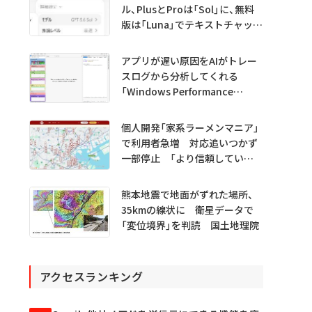
ル、PlusとProは「Sol」に、無料
版は「Luna」でテキストチャット
無制限に
アプリが遅い原因をAIがトレー
スログから分析してくれる
「Windows Performance
Analyzer MCP」 Microsoftが
プレビュー公開
個人開発「家系ラーメンマニア」
で利用者急増 対応追いつかず
一部停止 「より信頼していた
だけるアプリに」
熊本地震で地面がずれた場所、
35kmの線状に 衛星データで
「変位境界」を判読 国土地理院
アクセスランキング