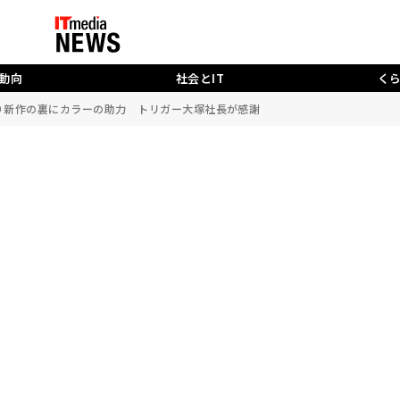
動向
社会とIT
く
ぶり新作の裏にカラーの助力 トリガー大塚社長が感謝