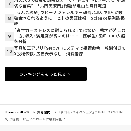
東大、60代教授を懲戒処分 サイトのHTMLソースに“不適
7
切な言葉” 「六四天安門」問題が理由と毎日報道
「うんこ移植」でピーナツアレルギー改善、15人中6人が数
粒食べられるように ヒトの実証は初 Science系列誌掲
8
載
「高学力＝ストレスに耐えられる」ではない 秀才が苦しむ
一方、収入・満足度が高いのは…… 医学生・医師1000人超
9
を分析
写真加工アプリ「SNOW」にステマで措置命令 報酬付きで
10
X投稿依頼、広告表示なし 消費者庁
ランキングをもっと見る
ITmedia NEWS
業界動向
「ドコモ・バイクシェア」と「HELLO CYCLIN
G」が提携 お互いのポートに駐輪可能に