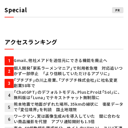
Special
PR
アクセスランキング
Gmail、他社メアドを送信元にできる機能を廃止へ
1
個人開発「家系ラーメンマニア」で利用者急増 対応追いつ
2
かず一部停止 「より信頼していただけるアプリに」
「プチプチ」の川上産業、「プチプチ株式会社」に社名変更
3
創業58年で
「ChatGPT」のデフォルトモデル、PlusとProは「Sol」に、
4
無料版は「Luna」でテキストチャット無制限に
熊本地震で地面がずれた場所、35kmの線状に 衛星データ
5
で「変位境界」を判読 国土地理院
ワークマン、実は画像生成AIを導入していた 間に合わな
6
い商品撮影を代替 アプリ通知開封も1.5倍