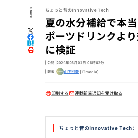
ちょっと昔のInnovative Tech
Share
夏の水分補給で本当
ポーツドリンクより
に検証
2024年08月01日 08時02分
公開
山下裕毅
[ITmedia]
著者
印刷する
連載新着通知を受け取る
ちょっと昔のInnovative Tech：