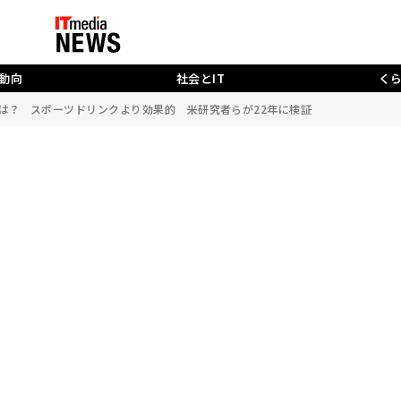
動向
社会とIT
く
は？ スポーツドリンクより効果的 米研究者らが22年に検証