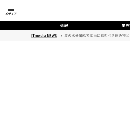
メディア
速報
業界
ITmedia NEWS
夏の水分補給で本当に飲むべき飲み物と