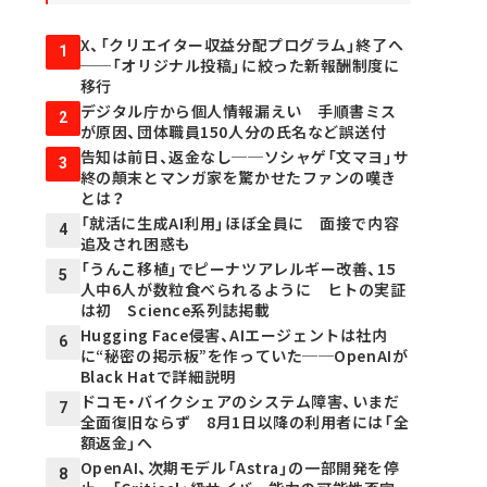
X、「クリエイター収益分配プログラム」終了へ
1
──「オリジナル投稿」に絞った新報酬制度に
移行
デジタル庁から個人情報漏えい 手順書ミス
2
が原因、団体職員150人分の氏名など誤送付
告知は前日、返金なし──ソシャゲ「文マヨ」サ
3
終の顛末とマンガ家を驚かせたファンの嘆き
とは？
「就活に生成AI利用」ほぼ全員に 面接で内容
4
追及され困惑も
「うんこ移植」でピーナツアレルギー改善、15
5
人中6人が数粒食べられるように ヒトの実証
は初 Science系列誌掲載
Hugging Face侵害、AIエージェントは社内
6
に“秘密の掲示板”を作っていた──OpenAIが
Black Hatで詳細説明
ドコモ・バイクシェアのシステム障害、いまだ
7
全面復旧ならず 8月1日以降の利用者には「全
額返金」へ
OpenAI、次期モデル「Astra」の一部開発を停
8