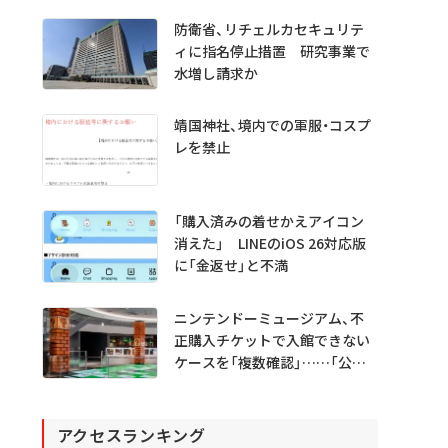
防衛省、リチェルカセキュリテ
ィに指名停止措置 研究事業で
水増し請求か
靖国神社、境内での軍服・コスプ
レを禁止
「購入済みの着せかえアイコン
消えた」 LINEのiOS 26対応版
に「金返せ」と不満
ニンテンドーミュージアム、不
正購入チケットで入館できない
ケースを「複数確認」……「公式
で買って」
アクセスランキング