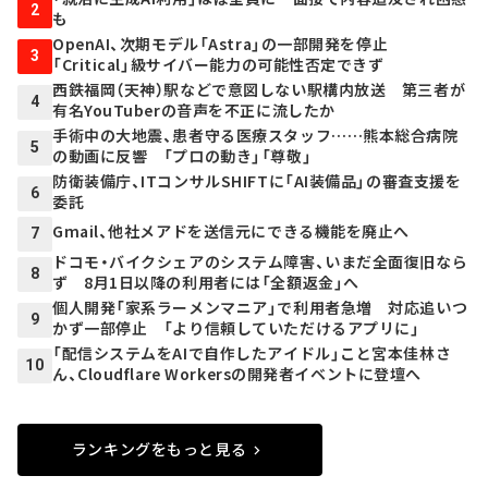
2
も
OpenAI、次期モデル「Astra」の一部開発を停止
3
「Critical」級サイバー能力の可能性否定できず
西鉄福岡（天神）駅などで意図しない駅構内放送 第三者が
4
有名YouTuberの音声を不正に流したか
手術中の大地震、患者守る医療スタッフ……熊本総合病院
5
の動画に反響 「プロの動き」「尊敬」
防衛装備庁、ITコンサルSHIFTに「AI装備品」の審査支援を
6
委託
Gmail、他社メアドを送信元にできる機能を廃止へ
7
ドコモ・バイクシェアのシステム障害、いまだ全面復旧なら
8
ず 8月1日以降の利用者には「全額返金」へ
個人開発「家系ラーメンマニア」で利用者急増 対応追いつ
9
かず一部停止 「より信頼していただけるアプリに」
「配信システムをAIで自作したアイドル」こと宮本佳林さ
10
ん、Cloudflare Workersの開発者イベントに登壇へ
ランキングをもっと見る