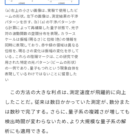
（a）右上の小さい画像は、実験で使用したビ
ームの形状。左下の画像は、測定結果の干渉
パターンを示す、（b）（a）の干渉パターンか
ら計算によって再構築した量子状態で、光子
対の波動関数の空間分布を表現。カラース
ケールは振幅（明るさ）と位相（色）の情報を
同時に表現しており、赤や緑の領域は異なる
位相を、明るさの変化は振幅の変化を示して
いる。これらの陰陽マークは、この研究で使
用された特定の光パターン（ビームの形状）
の一例であり、量子もつれという現象自体を
表現しているわけではないことに留意した
い
この方法の大きな利点は、測定速度が飛躍的に向上
したことだ。従来は数日かかっていた測定が、数分また
は数秒で完了する。さらに、量子系の複雑さが増しても
検出時間が変わらないため、より大規模な量子系の解
析にも適用できる。