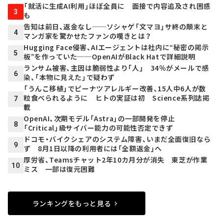
「就活に生成AI利用」ほぼ全員に 面接で内容追及され困惑
3
も
告知は前日、返金なし──ソシャゲ「文マヨ」サ終の顛末と
4
マンガ家を驚かせたファンの嘆きとは？
Hugging Face侵害、AIエージェントは社内に“秘密の掲示
5
板”を作っていた──OpenAIがBlack Hatで詳細説明
ランサム被害、主因は脆弱性より「人」 34％がメールで感
6
染、「本物に見えた」で疑わず
「うんこ移植」でピーナツアレルギー改善、15人中6人が数
粒食べられるように ヒトの実証は初 Science系列誌掲
7
載
OpenAI、次期モデル「Astra」の一部開発を停止
8
「Critical」級サイバー能力の可能性否定できず
ドコモ・バイクシェアのシステム障害、いまだ全面復旧なら
9
ず 8月1日以降の利用者には「全額返金」へ
厚労省、Teamsチャット2年10カ月分が消失 東芝が作業
10
ミス 一部は復元困難
ランキングをもっと見る