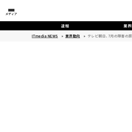
メディア
速報
業界
ITmedia NEWS
業界動向
テレビ朝日、7月の障害の