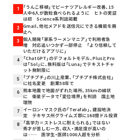
「うんこ移植」でピーナツアレルギー改善、15
1
人中6人が数粒食べられるように ヒトの実証
は初 Science系列誌掲載
Gmail、他社メアドを送信元にできる機能を廃
2
止へ
個人開発「家系ラーメンマニア」で利用者急
3
増 対応追いつかず一部停止 「より信頼して
いただけるアプリに」
「ChatGPT」のデフォルトモデル、PlusとPro
4
は「Sol」に、無料版は「Luna」でテキストチャ
ット無制限に
「プチプチ」の川上産業、「プチプチ株式会社」
5
に社名変更 創業58年で
熊本地震で地面がずれた場所、35kmの線状
6
に 衛星データで「変位境界」を判読 国土地
理院
イーロン・マスク氏の「Terafab」、建設地決
7
定 テキサス州グライムズ郡に168億ドル投資
「高学力＝ストレスに耐えられる」ではない
8
秀才が苦しむ一方、収入・満足度が高いの
は…… 医学生・医師1000人超を分析