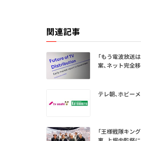
関連記事
「もう電波放送は
案、ネット完全
テレ朝、ホビー
「王様戦隊キング
裏、上堀内監督