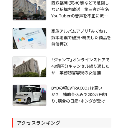
西鉄福岡（天神）駅などで意図し
ない駅構内放送 第三者が有名
YouTuberの音声を不正に流し
たか
家族アルバムアプリ「みてね」、
熊本地震で破損・紛失した商品を
無償再送
「ジャンプ」オンラインストアで
43億円分キャンセル繰り返した
か 業務妨害容疑の女逮捕
BYDの軽EV「RACCO」は買い
か？ 補助金込みで200万円切
り、競合の日産・ホンダが受ける
衝撃
アクセスランキング