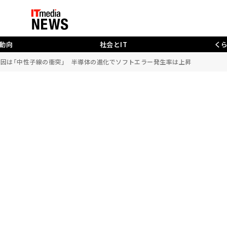
動向
社会とIT
く
原因は「中性子線の衝突」 半導体の進化でソフトエラー発生率は上昇