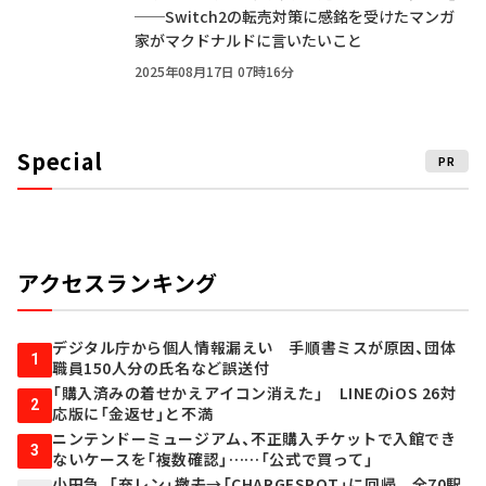
──Switch2の転売対策に感銘を受けたマンガ
家がマクドナルドに言いたいこと
2025年08月17日 07時16分
Special
PR
アクセスランキング
デジタル庁から個人情報漏えい 手順書ミスが原因、団体
1
職員150人分の氏名など誤送付
「購入済みの着せかえアイコン消えた」 LINEのiOS 26対
2
応版に「金返せ」と不満
ニンテンドーミュージアム、不正購入チケットで入館でき
3
ないケースを「複数確認」……「公式で買って」
小田急、「充レン」撤去→「CHARGESPOT」に回帰 全70駅