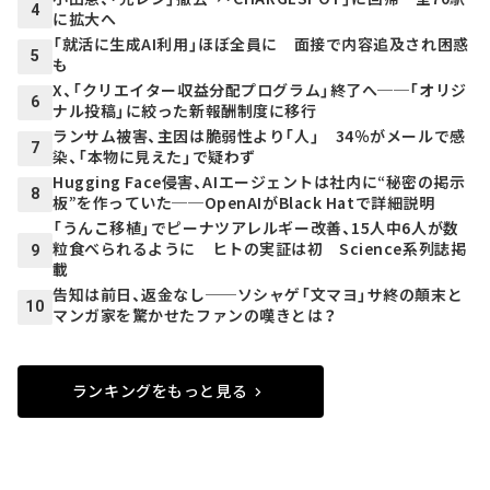
4
に拡大へ
「就活に生成AI利用」ほぼ全員に 面接で内容追及され困惑
5
も
X、「クリエイター収益分配プログラム」終了へ──「オリジ
6
ナル投稿」に絞った新報酬制度に移行
ランサム被害、主因は脆弱性より「人」 34％がメールで感
7
染、「本物に見えた」で疑わず
Hugging Face侵害、AIエージェントは社内に“秘密の掲示
8
板”を作っていた──OpenAIがBlack Hatで詳細説明
「うんこ移植」でピーナツアレルギー改善、15人中6人が数
粒食べられるように ヒトの実証は初 Science系列誌掲
9
載
告知は前日、返金なし──ソシャゲ「文マヨ」サ終の顛末と
10
マンガ家を驚かせたファンの嘆きとは？
ランキングをもっと見る