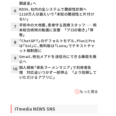
額返金」へ
KDDI、社内の全システムで脆弱性診断へ
6
1220万人分漏えいで「未知の脆弱性と片付け
ない」
手術中の大地震、患者守る医療スタッフ……熊
7
本総合病院の動画に反響 「プロの動き」「尊
敬」
「ChatGPT」のデフォルトモデル、PlusとPro
8
は「Sol」に、無料版は「Luna」でテキストチャ
ット無制限に
Gmail、他社メアドを送信元にできる機能を廃
9
止へ
個人開発「家系ラーメンマニア」で利用者急
10
増 対応追いつかず一部停止 「より信頼して
いただけるアプリに」
もっと見る
ITmedia NEWS SNS