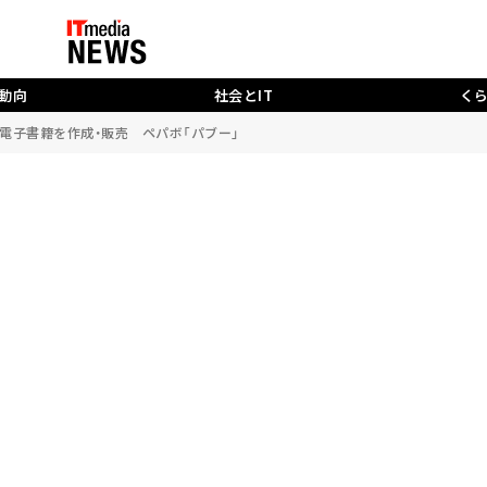
動向
社会とIT
く
で電子書籍を作成・販売 ペパボ「パブー」