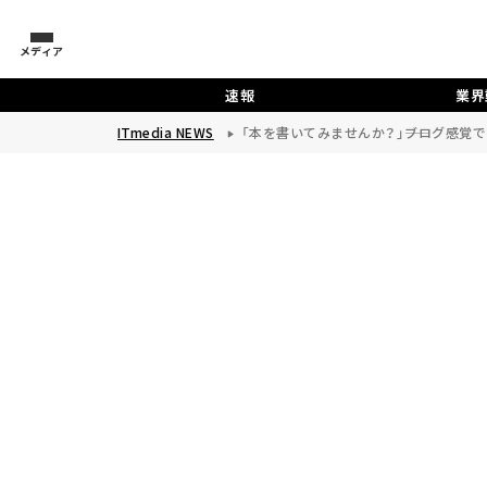
メディア
速報
業界
ITmedia NEWS
「本を書いてみませんか？」――ブログ感覚