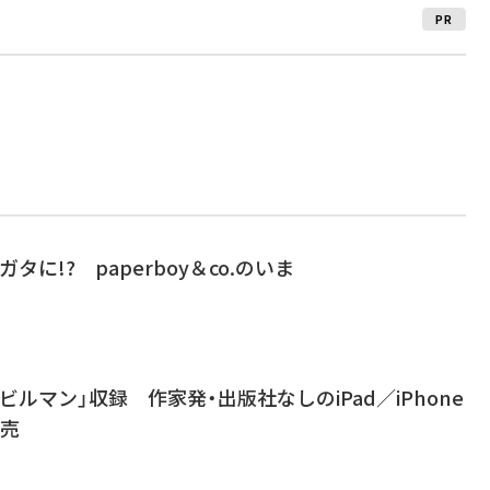
PR
タに!? paperboy＆co.のいま
ルマン」収録 作家発・出版社なしのiPad／iPhone
発売