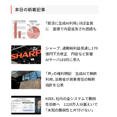
本日の新着記事
「就活に生成AI利用」ほぼ全員
に 面接で内容追及され困惑も
シャープ、通期純利益見通し170
億円下方修正 円安など影響
AIサーバは9月に参入
「声」の権利明記 生成AIで無断
利用、法務省が民事責任の解釈
指針を公表
KDDI、社内の全システムで脆弱
性診断へ 1220万人分漏えいで
「未知の脆弱性と片付けない」