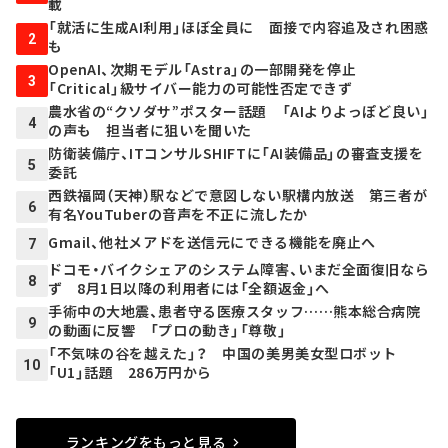
載
「就活に生成AI利用」ほぼ全員に 面接で内容追及され困惑
2
も
OpenAI、次期モデル「Astra」の一部開発を停止
3
「Critical」級サイバー能力の可能性否定できず
農水省の“クソダサ”ポスター話題 「AIよりよっぽど良い」
4
の声も 担当者に狙いを聞いた
防衛装備庁、ITコンサルSHIFTに「AI装備品」の審査支援を
5
委託
西鉄福岡（天神）駅などで意図しない駅構内放送 第三者が
6
有名YouTuberの音声を不正に流したか
Gmail、他社メアドを送信元にできる機能を廃止へ
7
ドコモ・バイクシェアのシステム障害、いまだ全面復旧なら
8
ず 8月1日以降の利用者には「全額返金」へ
手術中の大地震、患者守る医療スタッフ……熊本総合病院
9
の動画に反響 「プロの動き」「尊敬」
「不気味の谷を越えた」？ 中国の美男美女型ロボット
10
「U1」話題 286万円から
ランキングをもっと見る