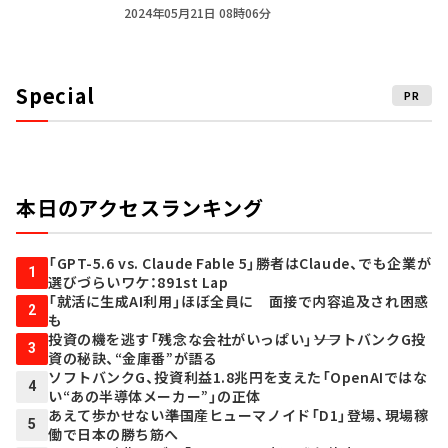
2024年05月21日 08時06分
Special
PR
本日のアクセスランキング
「GPT-5.6 vs. Claude Fable 5」勝者はClaude、でも企業が
1
選びづらいワケ：891st Lap
「就活に生成AI利用」ほぼ全員に 面接で内容追及され困惑
2
も
投資の機を逃す「残念な会社がいっぱい」――ソフトバンクG投
3
資の秘訣、“金庫番”が語る
ソフトバンクG、投資利益1.8兆円を支えた「OpenAIではな
4
い“あの半導体メーカー”」の正体
あえて歩かせない――準国産ヒューマノイド「D1」登場、現場稼
5
働で日本の勝ち筋へ