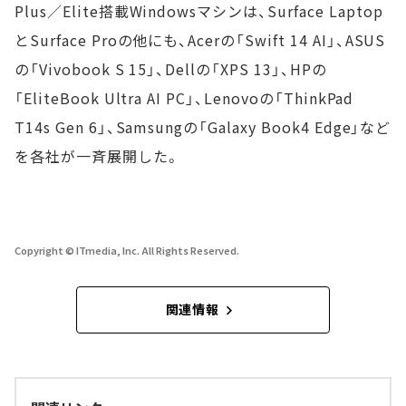
Plus／Elite搭載Windowsマシンは、Surface Laptop
とSurface Proの他にも、Acerの「Swift 14 AI」、ASUS
の「Vivobook S 15」、Dellの「XPS 13」、HPの
「EliteBook Ultra AI PC」、Lenovoの「ThinkPad
T14s Gen 6」、Samsungの「Galaxy Book4 Edge」など
を各社が一斉展開した。
Copyright © ITmedia, Inc. All Rights Reserved.
関連情報