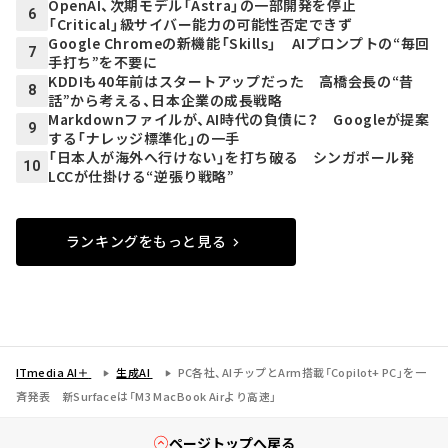
OpenAI、次期モデル「Astra」の一部開発を停止
6
「Critical」級サイバー能力の可能性否定できず
Google Chromeの新機能「Skills」 AIプロンプトの“毎回
7
手打ち”を不要に
KDDIも40年前はスタートアップだった 高橋会長の“昔
8
話”から考える、日本企業の成長戦略
Markdownファイルが、AI時代の負債に？ Googleが提案
9
する「ナレッジ標準化」の一手
「日本人が海外へ行けない」を打ち破る シンガポール発
10
LCCが仕掛ける“逆張り戦略”
ランキングをもっと見る
ITmedia AI＋
生成AI
PC各社、AIチップとArm搭載「Copilot+ PC」を一
斉発表 新Surfaceは「M3 MacBook Airより高速」
ページトップへ戻る