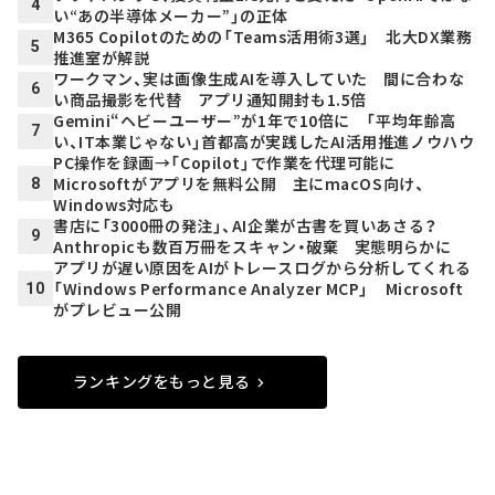
4
い“あの半導体メーカー”」の正体
M365 Copilotのための「Teams活用術3選」 北大DX業務
5
推進室が解説
ワークマン、実は画像生成AIを導入していた 間に合わな
6
い商品撮影を代替 アプリ通知開封も1.5倍
Gemini“ヘビーユーザー”が1年で10倍に 「平均年齢高
7
い、IT本業じゃない」首都高が実践したAI活用推進ノウハウ
PC操作を録画→「Copilot」で作業を代理可能に
Microsoftがアプリを無料公開 主にmacOS向け、
8
Windows対応も
書店に「3000冊の発注」、AI企業が古書を買いあさる？
9
Anthropicも数百万冊をスキャン・破棄 実態明らかに
アプリが遅い原因をAIがトレースログから分析してくれる
「Windows Performance Analyzer MCP」 Microsoft
10
がプレビュー公開
ランキングをもっと見る