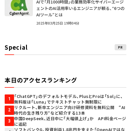
AIで「月1000時間」の業務効率化――サイバーエージ
ェントのAI活用率いるエンジニアが頼る、“6つの
AIツール”とは
2025年03月25日 19時04分
Special
PR
本日のアクセスランキング
「ChatGPT」のデフォルトモデル、PlusとProは「Sol」に、
1
無料版は「Luna」でテキストチャット無制限に
リクルート、新卒エンジニア向け研修資料を無料公開 “AI
2
時代の生き残り方”など紹介する13本
中国DeepSeek、近日中に「大幅値上げ」か API料金ページ
3
に追記
ソフトバンクG、投資利益1.8兆円を支えた「OpenAIではな