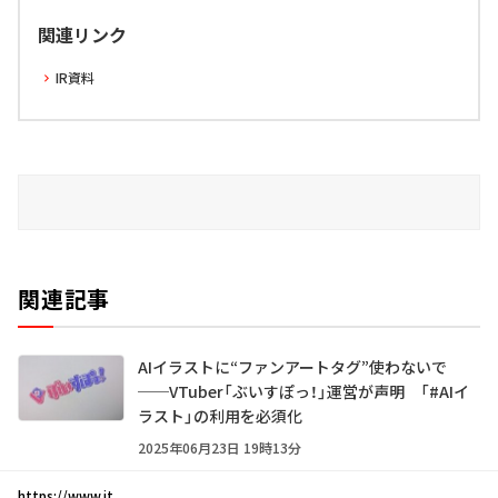
関連リンク
IR資料
関連記事
AIイラストに“ファンアートタグ”使わないで
──VTuber「ぶいすぽっ！」運営が声明 「#AIイ
ラスト」の利用を必須化
2025年06月23日 19時13分
https://www.it