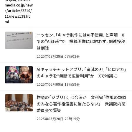
media.co.jp/new
s/articles/2210/
11/news138.ht
ml
ニッセン、「キャラ制作にはAI不使用」と声明 X
での“AI疑惑”で 投稿画像には触れず、関連投稿
は削除
2025年07月29日 07時03分
AIキャラチャットアプリ、「鬼滅の刃」「ヒロアカ」
のキャラを“無断で広告利用”か Xで物議に
2025年06月09日 19時59分
物議の「ジブリ化」は合法か 文科省「作風の類似
のみなら著作権侵害に当たらない」 衆議院内閣
委員会で質疑
2025年05月20日 20時19分