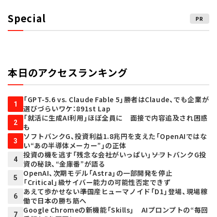
Special
PR
本日のアクセスランキング
「GPT-5.6 vs. Claude Fable 5」勝者はClaude、でも企業が
1
選びづらいワケ：891st Lap
「就活に生成AI利用」ほぼ全員に 面接で内容追及され困惑
2
も
ソフトバンクG、投資利益1.8兆円を支えた「OpenAIではな
3
い“あの半導体メーカー”」の正体
投資の機を逃す「残念な会社がいっぱい」――ソフトバンクG投
4
資の秘訣、“金庫番”が語る
OpenAI、次期モデル「Astra」の一部開発を停止
5
「Critical」級サイバー能力の可能性否定できず
あえて歩かせない――準国産ヒューマノイド「D1」登場、現場稼
6
働で日本の勝ち筋へ
Google Chromeの新機能「Skills」 AIプロンプトの“毎回
7