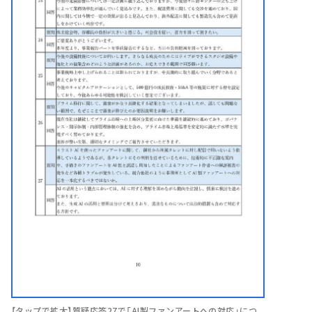
【タップで拡大】質疑応答27で「AI製ファンアートへの対応」につ