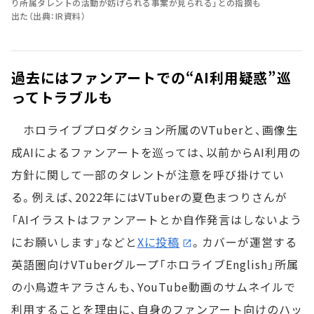
り所属タレントの活動が妨げられる事案が見られる」との指摘も
出た（出典：IR資料）
過去にはファンアートでの“AI利用疑惑”巡
ってトラブルも
ホロライブプロダクション所属のVTuberと、画像生
成AIによるファンアートを巡っては、以前からAI利用の
方針に関して一部のタレントが注意を呼び掛けてい
る。例えば、2022年にはVTuberの夏色まつりさんが
「AIイラストはファンアートとか自作発言はしないよう
にお願いします」などと
Xに投稿
。カバーが運営する
英語圏向けVTuberグループ「ホロライブEnglish」所属
の小鳥遊キアラさんも、YouTube動画のサムネイルで
利用することを理由に、自身のファンアート向けのハッ