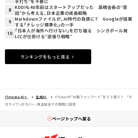
手打ち”を不要に
KDDIも40年前はスタートアップだった 高橋会長の“昔
8
話”から考える、日本企業の成長戦略
Markdownファイルが、AI時代の負債に？ Googleが提案
9
する「ナレッジ標準化」の一手
「日本人が海外へ行けない」を打ち破る シンガポール発
10
LCCが仕掛ける“逆張り戦略”
ランキングをもっと見る
ITmedia AI＋
生成AI
VTuberの“AI製ファンアート”をどう扱う？ 「ホ
ロライブ」のカバー、株主総会での質問に回答
ページトップへ戻る