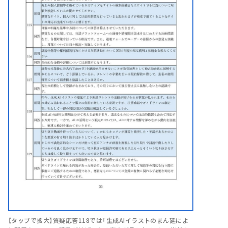
【タップで拡大】質疑応答118では「生成AIイラストのまん延によ