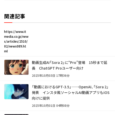
関連記事
https://www.it
media.co.jp/new
s/articles/2510/
02/news089.ht
ml
動画生成AI「Sora 2」に“Pro”登場 15秒まで延
長 ChatGPT Proユーザー向け
2025年10月03日 17時36分
「動画におけるGPT-3.5」──OpenAI、「Sora 2」
発表 インスタ風ソーシャルAI動画アプリもiOS
向けに提供
2025年10月01日 04時08分