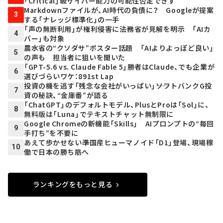
「Critical」級サイバー能力の可能性否定できず
Markdownファイルが、AI時代の負債に？ Googleが提案
3
する「ナレッジ標準化」の一手
「声の無断利用」が権利侵害に――法務省が見解を明示 「AIカ
4
バー」も対象
農水省の“クソダサ”ポスター話題 「AIよりよっぽど良い」
5
の声も 担当者に狙いを聞いた
「GPT-5.6 vs. Claude Fable 5」勝者はClaude、でも企業が
6
選びづらいワケ：891st Lap
投資の機を逃す「残念な会社がいっぱい」――ソフトバンクG投
7
資の秘訣、“金庫番”が語る
「ChatGPT」のデフォルトモデル、PlusとProは「Sol」に、
8
無料版は「Luna」でテキストチャット無制限に
Google Chromeの新機能「Skills」 AIプロンプトの“毎回
9
手打ち”を不要に
あえて歩かせない――準国産ヒューマノイド「D1」登場、現場稼
10
働で日本の勝ち筋へ
ランキングをもっと見る