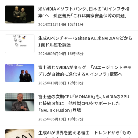
米NVIDIA×ソフトバンク、日本の“AIインフラ構
築”へ 孫正義氏「これは国家安全保障の問題」
2024年11月14日 10時11分
生成AIベンチャー・Sakana AI、米NVIDIAなどから
1億ドル超を調達
2024年09月04日 16時43分
富士通とNVIDIAがタッグ 「AIエージェントやモ
デルが自律的に進化するAIインフラ」構築へ
2025年10月03日 12時30分
富士通の次期CPU「MONAKA」も、NVIDIAのGPU
と接続可能に 他社製CPUをサポートした
「NVLink Fusion」登場
2025年05月19日 18時57分
生成AIが世界を変える理由 トレンドから「もの