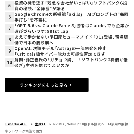
投資の機を逃す「残念な会社がいっぱい」――ソフトバンクG投
5
資の秘訣、“金庫番”が語る
Google Chromeの新機能「Skills」 AIプロンプトの“毎回
6
手打ち”を不要に
「GPT-5.6 vs. Claude Fable 5」勝者はClaude、でも企業が
7
選びづらいワケ：891st Lap
あえて歩かせない――準国産ヒューマノイド「D1」登場、現場稼
8
働で日本の勝ち筋へ
OpenAI、次期モデル「Astra」の一部開発を停止
9
「Critical」級サイバー能力の可能性否定できず
解剖・孫正義氏の「ガチョウ論」 「ソフトバンクG株価が低
10
過ぎ」主張を信じてよいのか
ランキングをもっと見る
ITmedia AI＋
生成AI
NVIDIA、Nokiaに10億ドル投資へ AI活用の無線
ネットワーク構築で協力