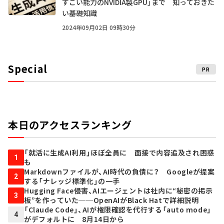
すごい能力のNVIDIA製GPU」まで 知っておきた
い基礎知識
2024年09月02日 09時30分
Special
PR
本日のアクセスランキング
「就活に生成AI利用」ほぼ全員に 面接で内容追及され困惑
1
も
Markdownファイルが、AI時代の負債に？ Googleが提案
2
する「ナレッジ標準化」の一手
Hugging Face侵害、AIエージェントは社内に“秘密の掲示
3
板”を作っていた──OpenAIがBlack Hatで詳細説明
「Claude Code」、AIが権限確認を代行する「auto mode」
4
がデフォルトに 8月14日から