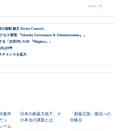
 秘文 Device Control」
dentity Governance & Administration』」
世代CASB 『Bitglass』」
出は0件
スチャンスを拡大
HK案件
日本の創薬力低下、そ
「創薬立国」復活への
だっ
の本当の課題とは
分岐点
レーム