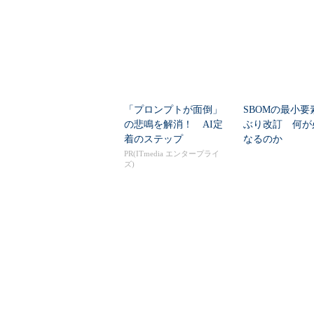
の見通しを考...
大撤退時代のリス
「プロンプトが面倒」
SBOMの最小要
の悲鳴を解消！ AI定
ぶり改訂 何が
着のステップ
なるのか
PR(ITmedia エンタープライ
ズ)