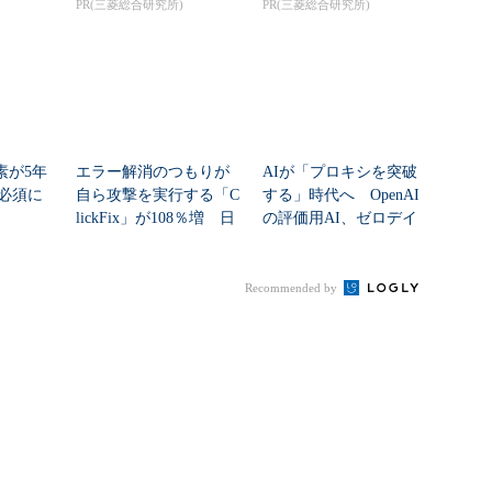
ク...
PR(三菱総合研究所)
PR(三菱総合研究所)
素が5年
エラー解消のつもりが
AIが「プロキシを突破
必須に
自ら攻撃を実行する「C
する」時代へ OpenAI
lickFix」が108％増 日
の評価用AI、ゼロデイ
本の割...
脆弱性を自...
Recommended by