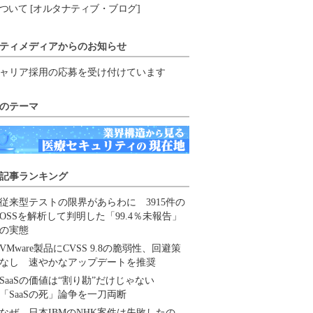
ついて [オルタナティブ・ブログ]
ティメディアからのお知らせ
ャリア採用の応募を受け付けています
のテーマ
記事ランキング
従来型テストの限界があらわに 3915件の
OSSを解析して判明した「99.4％未報告」
の実態
VMware製品にCVSS 9.8の脆弱性、回避策
なし 速やかなアップデートを推奨
SaaSの価値は“割り勘”だけじゃない
「SaaSの死」論争を一刀両断
なぜ、日本IBMのNHK案件は失敗したの