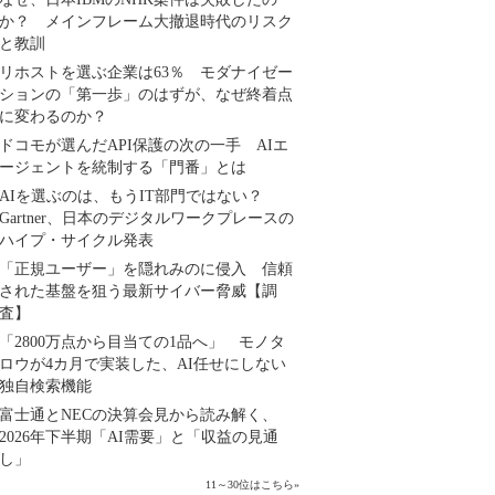
か？ メインフレーム大撤退時代のリスク
と教訓
リホストを選ぶ企業は63％ モダナイゼー
ションの「第一歩」のはずが、なぜ終着点
に変わるのか？
ドコモが選んだAPI保護の次の一手 AIエ
ージェントを統制する「門番」とは
AIを選ぶのは、もうIT部門ではない？
Gartner、日本のデジタルワークプレースの
ハイプ・サイクル発表
「正規ユーザー」を隠れみのに侵入 信頼
された基盤を狙う最新サイバー脅威【調
査】
「2800万点から目当ての1品へ」 モノタ
ロウが4カ月で実装した、AI任せにしない
独自検索機能
富士通とNECの決算会見から読み解く、
2026年下半期「AI需要」と「収益の見通
し」
11～30位はこちら
»