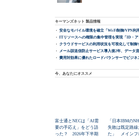
キーマンズネット 製品情報
安全なモバイル環境を確立「Wi-Fi制御/VPN利用の強制
ITリソースへの権限の集中管理を実現「ID・アクセス管理 『I
クラウドサービスの利用状況を可視化して制御する「次
メール誤送信防止サービス導入後2年、データ流
費用対効果に優れたロードバランサーでビジネ
今、あなたにオススメ
富士通とNECは「AI需
「日本IBMのN
要の手応え」をどう語
失敗は既定路線
った？ 2026年下半期
た」 メインフ