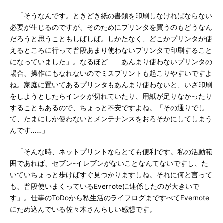
「そうなんです。ときどき紙の書類を印刷しなければならない
必要が生じるのですが、そのためにプリンタを買うのもどうなん
だろうと思うこともしばしば。しかたなく、どこかプリンタが使
えるところに行って普段あまり使わないプリンタで印刷すること
になっていました」。なるほど！ あんまり使わないプリンタの
場合、操作にもなれないのでミスプリントも起こりやすいですよ
ね。家庭に置いてあるプリンタもあんまり使わないと、いざ印刷
をしようとしたらインクが切れていたり、用紙が足りなかったり
することもあるので、ちょっと不安ですよね。「その通りでし
て、たまにしか使わないとメンテナンスをおろそかにしてしまう
んです……」
「そんな時、ネットプリントならとても便利です。私の活動範
囲であれば、セブン-イレブンがないことなんてないですし、た
いていちょっと歩けばすぐ見つかりますしね。それに何と言って
も、普段使いまくっているEvernoteに連係したのが大きいで
す」。仕事のToDoから私生活のライフログまですべてEvernote
にため込んでいる佐々木さんらしい感想です。