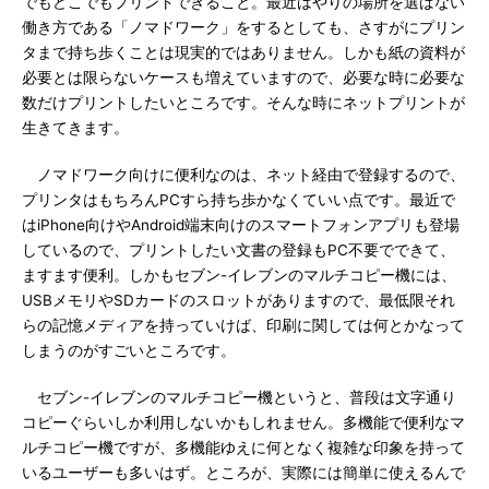
でもどこでもプリントできること。最近はやりの場所を選ばない
働き方である「ノマドワーク」をするとしても、さすがにプリン
タまで持ち歩くことは現実的ではありません。しかも紙の資料が
必要とは限らないケースも増えていますので、必要な時に必要な
数だけプリントしたいところです。そんな時にネットプリントが
生きてきます。
ノマドワーク向けに便利なのは、ネット経由で登録するので、
プリンタはもちろんPCすら持ち歩かなくていい点です。最近で
はiPhone向けやAndroid端末向けのスマートフォンアプリも登場
しているので、プリントしたい文書の登録もPC不要でできて、
ますます便利。しかもセブン-イレブンのマルチコピー機には、
USBメモリやSDカードのスロットがありますので、最低限それ
らの記憶メディアを持っていけば、印刷に関しては何とかなって
しまうのがすごいところです。
セブン-イレブンのマルチコピー機というと、普段は文字通り
コピーぐらいしか利用しないかもしれません。多機能で便利なマ
ルチコピー機ですが、多機能ゆえに何となく複雑な印象を持って
いるユーザーも多いはず。ところが、実際には簡単に使えるんで