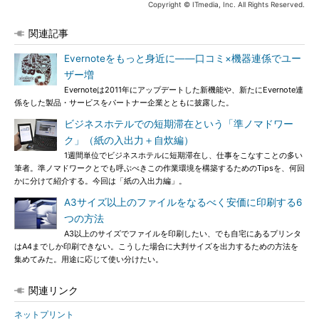
Copyright © ITmedia, Inc. All Rights Reserved.
関連記事
Evernoteをもっと身近に――口コミ×機器連係でユー
ザー増
Evernoteは2011年にアップデートした新機能や、新たにEvernote連
係をした製品・サービスをパートナー企業とともに披露した。
ビジネスホテルでの短期滞在という「準ノマドワー
ク」（紙の入出力＋自炊編）
1週間単位でビジネスホテルに短期滞在し、仕事をこなすことの多い
筆者。準ノマドワークとでも呼ぶべきこの作業環境を構築するためのTipsを、何回
かに分けて紹介する。今回は「紙の入出力編」。
A3サイズ以上のファイルをなるべく安価に印刷する6
つの方法
A3以上のサイズでファイルを印刷したい、でも自宅にあるプリンタ
はA4までしか印刷できない。こうした場合に大判サイズを出力するための方法を
集めてみた。用途に応じて使い分けたい。
関連リンク
ネットプリント