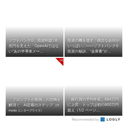
ソフトバンクG、投資利益1.8
投資の機を逃す「残念な会社が
兆円を支えた「OpenAIではな
いっぱい」――ソフトバンクG
い“あの半導体メー...
投資の秘訣、“金庫番”が...
「銀行員の平均年収」684万円
「プロンプトが面倒」の悲鳴を
に上昇 トップは初の900万円
解消！ AI定着のステップ
（IT
超え（1/2 ページ...
media エンタープライズ）
Recommended by