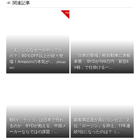
関連記事
「え、こんなセールやってた
「日本の聖域」軽自動車に赤船
の？」80％OFF以上が続々登
来襲 BYDが199万円「新型E
場！Amazonの本気が...
（Amaz
V軽」で仕掛ける一...
on）
軽EV「ラッコ」は日本で売れ
顧客満足度が高いコンビニ 2
るのか BYDが抱える、中国メ
位「ローソン」を抑え、11年連
ーカーならではの課題：...
続1位になったのは？（...