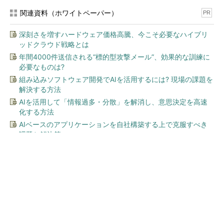
関連資料（ホワイトペーパー）
PR
深刻さを増すハードウェア価格高騰、今こそ必要なハイブリ
ッドクラウド戦略とは
年間4000件送信される“標的型攻撃メール”、効果的な訓練に
必要なものは?
組み込みソフトウェア開発でAIを活用するには? 現場の課題を
解決する方法
AIを活用して「情報過多・分散」を解消し、意思決定を高速
化する方法
AIベースのアプリケーションを自社構築する上で克服すべき
課題と解決策
今、あなたにオススメ