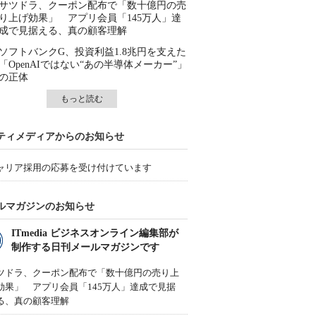
サツドラ、クーポン配布で「数十億円の売
り上げ効果」 アプリ会員「145万人」達
成で見据える、真の顧客理解
ソフトバンクG、投資利益1.8兆円を支えた
「OpenAIではない“あの半導体メーカー”」
の正体
もっと読む
ティメディアからのお知らせ
ャリア採用の応募を受け付けています
ルマガジンのお知らせ
ITmedia ビジネスオンライン編集部が
制作する日刊メールマガジンです
ツドラ、クーポン配布で「数十億円の売り上
効果」 アプリ会員「145万人」達成で見据
る、真の顧客理解