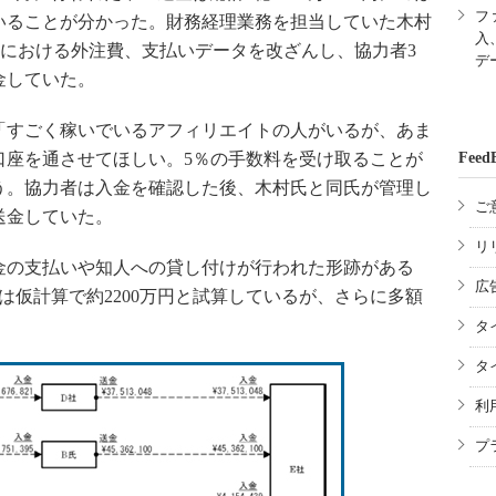
フ
ていることが分かった。財務経理業務を担当していた木村
入
work」における外注費、支払いデータを改ざんし、協力者3
デ
金していた。
すごく稼いでいるアフィリエイトの人がいるが、あま
口座を通させてほしい。5％の手数料を受け取ることが
Feed
う。協力者は入金を確認した後、木村氏と同氏が管理し
ご
送金していた。
リ
の支払いや知人への貸し付けが行われた形跡がある
広
は仮計算で約2200万円と試算しているが、さらに多額
タ
タ
利
プ