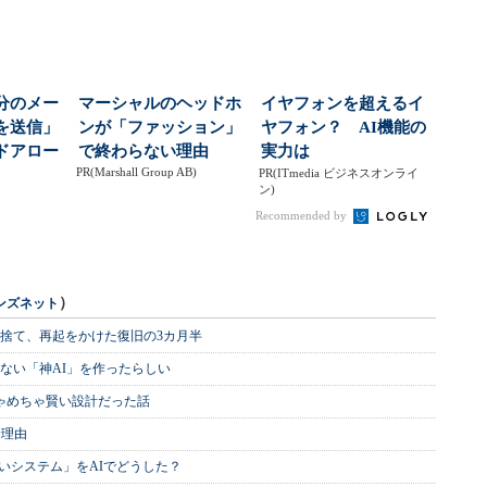
分のメー
マーシャルのヘッドホ
イヤフォンを超えるイ
を送信」
ンが「ファッション」
ヤフォン？ AI機能の
ドアロー
で終わらない理由
実力は
PR(Marshall Group AB)
ぶ、内
PR(ITmedia ビジネスオンライ
ン)
Recommended by
）
ンズネット
を捨て、再起をかけた復旧の3カ月半
ない「神AI」を作ったらしい
めちゃめちゃ賢い設計だった話
む理由
いシステム」をAIでどうした？