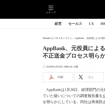
メディア
経営
セールス
CX
H
ITmedia ビジネスオンライン
AppBank、元役員による1
AppBank、元役員に
不正送金プロセス明ら
2016年01月29日 14時31分 公開
印刷
見る
AppBankは1月28日、経理部門の
ていた疑いについての調査報告書を
を明らかにしている。同社は再発防