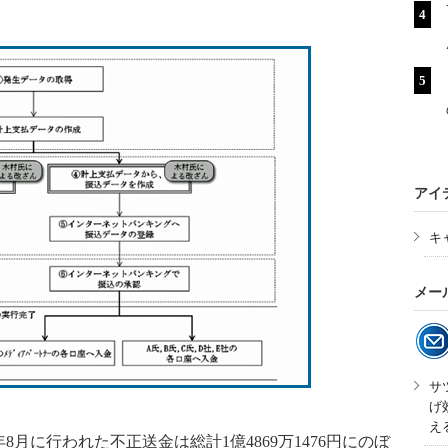
アイ
キ
メー
サ
げ
え
年8月に行われた不正送金は総計1億4869万1476円にのぼ