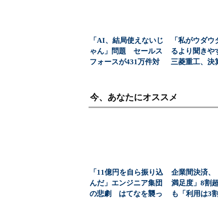
「AI、結局使えないじ
「私がウダウ
ゃん」問題 セールス
るより聞き
フォースが431万件対
三菱重工、決
応で導いた正解（...
に“AIジュリア”
今、あなたにオススメ
「11億円を自ら振り込
企業間決済、
んだ」エンジニア集団
満足度」8割
の悲劇 はてなを襲っ
も「利用は3
た巨額詐欺、IT企...
のワケ