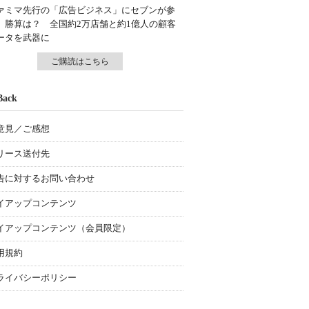
ァミマ先行の「広告ビジネス」にセブンが参
、勝算は？ 全国約2万店舗と約1億人の顧客
ータを武器に
ご購読はこちら
Back
意見／ご感想
リース送付先
告に対するお問い合わせ
イアップコンテンツ
イアップコンテンツ（会員限定）
用規約
ライバシーポリシー