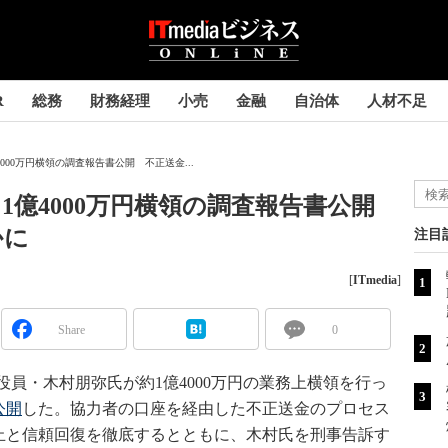
R
総務
財務経理
小売
金融
自治体
人材不足
億4000万円横領の調査報告書公開 不正送金...
よる1億4000万円横領の調査報告書公開
かに
注目
[
ITmedia
]
Share
0
元役員・木村朋弥氏が約1億4000万円の業務上横領を行っ
公開
した。協力者の口座を経由した不正送金のプロセス
止と信頼回復を徹底するとともに、木村氏を刑事告訴す