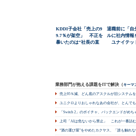
KDDI子会社「売上の9
退職前に「自
9.7％が架空」 不正を
ルに社内情報
暴いたのは“社長の直
ユナイテッ
感”、実はこ...
ズの事例に学
部...
業務部門が抱える課題をITで解決（
キーマ
売上95％減、どん底のアスクルが旧システム
ユニクロよりおしゃれなあの会社が、とんでも
「Switch 2」のボイチャ、バックエンドが
上司「AIは危ないから禁止」 これが一番詰
“酒の運び屋”をやめたカクヤス、「誰も触れな