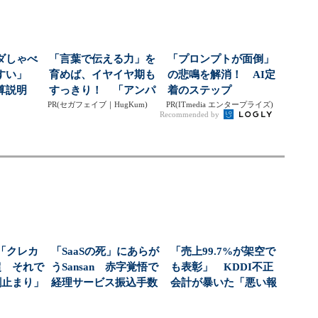
ダしゃべ
「言葉で伝える力」を
「プロンプトが面倒」
やすい」
育めば、イヤイヤ期も
の悲鳴を解消！ AI定
算説明
すっきり！ 「アンパ
着のステップ
起用...
PR(セガフェイブ｜HugKum)
ンマン ことばずかん...
PR(ITmedia エンタープライズ)
Recommended by
「クレカ
「SaaSの死」にあらが
「売上99.7%が架空で
超 それで
うSansan 赤字覚悟で
も表彰」 KDDI不正
割止まり」
経理サービス振込手数
会計が暴いた「悪い報
料「月50...
告が上がらない...