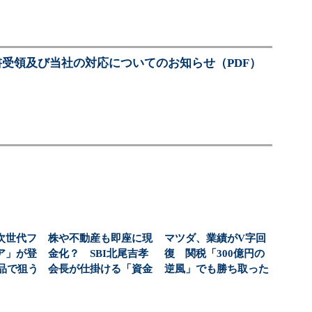
受領及び当社の対応についてのお知らせ（PDF）
次世代フ
株や不動産も即座に現
マツダ、業績がV字回
ア」が登
金化？ SBI北尾吉孝
復 関税「300億円の
商品で狙う
会長が仕掛ける「資金
逆風」でも勝ち取った
...
調達・財務」の革新...
黒字転換の裏側