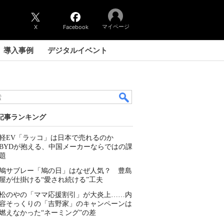
マイページ
X
Facebook
導入事例
デジタルイベント
記事ランキング
軽EV「ラッコ」は日本で売れるのか
BYDが抱える、中国メーカーならではの課
題
鳩サブレー「鳩の日」はなぜ人気？ 豊島
屋が仕掛ける“愛され続ける”工夫
松のやの「ママ応援割引」が大炎上……内
容そっくりの「吉野家」のキャンペーンは
燃えなかった“ネーミング”の差